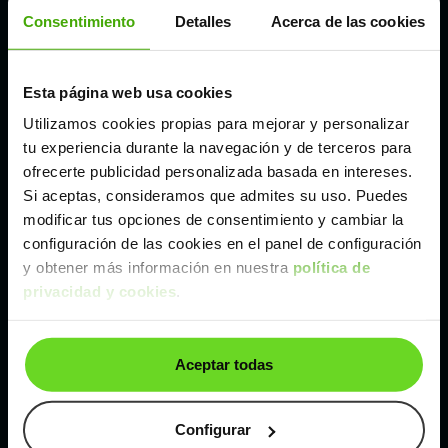
Córdoba
Consentimiento
Detalles
Acerca de las cookies
Madrid
Esta página web usa cookies
Utilizamos cookies propias para mejorar y personalizar
Málaga
tu experiencia durante la navegación y de terceros para
ofrecerte publicidad personalizada basada en intereses.
Si aceptas, consideramos que admites su uso. Puedes
Valencia
modificar tus opciones de consentimiento y cambiar la
configuración de las cookies en el panel de configuración
Zaragoza
y obtener más información en nuestra
política de
privacidad y cookies
.
Ver Citroen C3 de segunda mano y ocasión
Aceptar todas
Citroen C3 de segunda mano y ocasión
Coches de
segunda mano y ocasión por
Configurar
localización