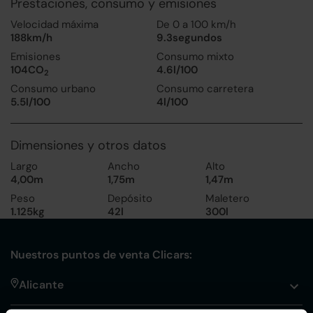
Prestaciones, consumo y emisiones
Velocidad máxima
De 0 a 100 km/h
188km/h
9.3segundos
Emisiones
Consumo mixto
104CO
4.6l/100
2
Consumo urbano
Consumo carretera
5.5l/100
4l/100
Dimensiones y otros datos
Largo
Ancho
Alto
4,00m
1,75m
1,47m
Peso
Depósito
Maletero
1.125kg
42l
300l
Nuestros puntos de venta Clicars:
Alicante