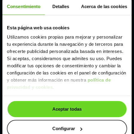
Córdoba
Consentimiento
Detalles
Acerca de las cookies
Madrid
Esta página web usa cookies
Utilizamos cookies propias para mejorar y personalizar
Málaga
tu experiencia durante la navegación y de terceros para
ofrecerte publicidad personalizada basada en intereses.
Si aceptas, consideramos que admites su uso. Puedes
Valencia
modificar tus opciones de consentimiento y cambiar la
configuración de las cookies en el panel de configuración
Zaragoza
y obtener más información en nuestra
política de
privacidad y cookies
.
Ver Citroen C4 de segunda mano y ocasión
Aceptar todas
Citroen C4 de segunda mano y ocasión
Coches de
segunda mano y ocasión por
Configurar
localización