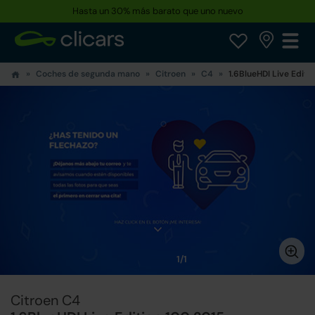
Hasta un 30% más barato que uno nuevo
Coches de segunda mano
Citroen
C4
1.6BlueHDI Live Editi
1/1
Citroen C4