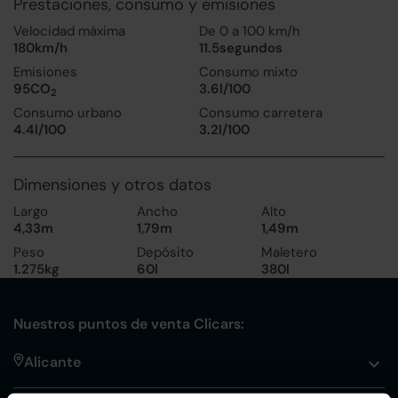
Prestaciones, consumo y emisiones
Velocidad máxima
De 0 a 100 km/h
180km/h
11.5segundos
Emisiones
Consumo mixto
95CO
3.6l/100
2
Consumo urbano
Consumo carretera
4.4l/100
3.2l/100
Dimensiones y otros datos
Largo
Ancho
Alto
4,33m
1,79m
1,49m
Peso
Depósito
Maletero
1.275kg
60l
380l
Nuestros puntos de venta Clicars:
Alicante