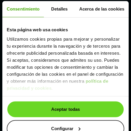
Córdoba
Consentimiento
Detalles
Acerca de las cookies
Madrid
Esta página web usa cookies
Utilizamos cookies propias para mejorar y personalizar
Málaga
tu experiencia durante la navegación y de terceros para
ofrecerte publicidad personalizada basada en intereses.
Valencia
Si aceptas, consideramos que admites su uso. Puedes
modificar tus opciones de consentimiento y cambiar la
configuración de las cookies en el panel de configuración
Zaragoza
y obtener más información en nuestra
política de
privacidad y cookies
.
Ver Citroen C5 Aircross de segunda mano y
ocasión
Aceptar todas
Citroen C5 Aircross de segunda mano y ocasión
Configurar
Coches de
segunda mano y ocasión por