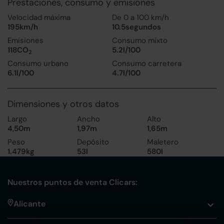
Prestaciones, consumo y emisiones
Velocidad máxima
De 0 a 100 km/h
195km/h
10.5segundos
Emisiones
Consumo mixto
118CO
5.2l/100
2
Consumo urbano
Consumo carretera
6.1l/100
4.7l/100
Dimensiones y otros datos
Largo
Ancho
Alto
4,50m
1,97m
1,65m
Peso
Depósito
Maletero
1.479kg
53l
580l
Nuestros puntos de venta Clicars:
Alicante