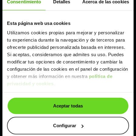
Consentimiento
Detalles
Acerca de las cookies
Madrid
Esta página web usa cookies
Utilizamos cookies propias para mejorar y personalizar
Málaga
tu experiencia durante la navegación y de terceros para
ofrecerte publicidad personalizada basada en intereses.
Valencia
Si aceptas, consideramos que admites su uso. Puedes
modificar tus opciones de consentimiento y cambiar la
configuración de las cookies en el panel de configuración
Zaragoza
y obtener más información en nuestra
política de
privacidad y cookies
.
Ver Audi Q2 de segunda mano y ocasión
Audi Q2 de segunda mano y ocasión
Aceptar todas
Coches de
segunda mano y ocasión por
localización
Configurar
Coches de segunda mano y ocasión
ALBACETE