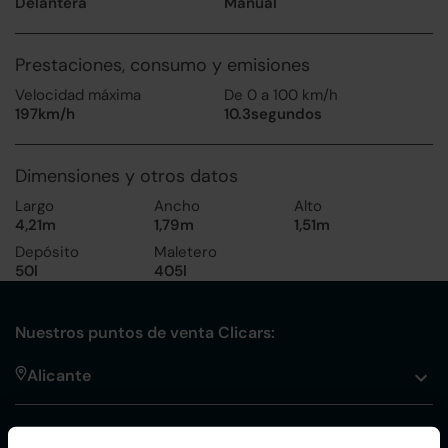
Delantera
Manual
Prestaciones, consumo y emisiones
Velocidad máxima
De 0 a 100 km/h
197km/h
10.3segundos
Dimensiones y otros datos
Largo
Ancho
Alto
4,21m
1,79m
1,51m
Depósito
Maletero
50l
405l
Nuestros puntos de venta Clicars:
Alicante
Córdoba