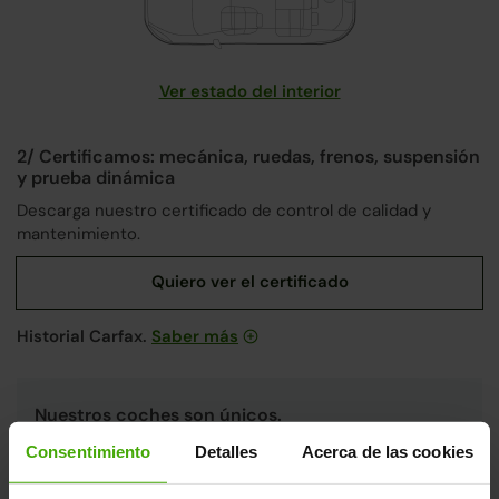
Ver estado del interior
2/ Certificamos: mecánica, ruedas, frenos, suspensión
y prueba dinámica
Descarga nuestro certificado de control de calidad y
mantenimiento.
Historial Carfax.
Saber más
Nuestros coches son únicos.
Cada coche pasa por un riguroso proceso de revisión
Consentimiento
Detalles
Acerca de las cookies
integral en nuestras
fábricas de Madrid y Valencia
,
únicas en España, aplicando los más altos estándares