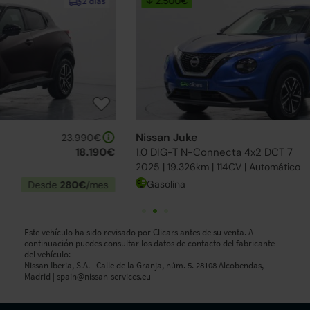
↓ 2.500€
2 días
Nissan Juke
23.990€
1.0 DIG-T N-Connecta 4x2 DCT 7
17.690€
2025 | 19.326km | 114CV | Automático
Gasolina
Desde
273€
/mes
Este vehículo ha sido revisado por Clicars antes de su venta. A
continuación puedes consultar los datos de contacto del fabricante
del vehículo:
Nissan Iberia, S.A. | Calle de la Granja, núm. 5. 28108 Alcobendas,
Madrid |
spain@nissan-services.eu