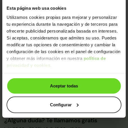
de calidad.
Esta página web usa cookies
Sin daños estructurales certificados, libre de
cargas y kilometraje garantizado
Utilizamos cookies propias para mejorar y personalizar
Diagnosis avanzada
tu experiencia durante la navegación y de terceros para
Mecánica impecable (con sustitución de piezas
ofrecerte publicidad personalizada basada en intereses.
clave)
Si aceptas, consideramos que admites su uso. Puedes
Control final de calidad y seguridad
modificar tus opciones de consentimiento y cambiar la
configuración de las cookies en el panel de configuración
De un equipo de
+250 expertos
, este coche ha sido
y obtener más información en nuestra
política de
certificado y pasado control de calidad:
privacidad y cookies
.
Certificado: German
Calidad: Antonio
Aceptar todas
Configurar
¿Alguna duda? Te llamamos gratis