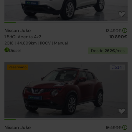
Nissan Juke
13.490€
1.5dCi Acenta 4x2
10.890€
2016 | 44.899km | 110CV | Manual
Diésel
Desde
262€
/mes
Reservado
24h
Nissan Juke
16.490€