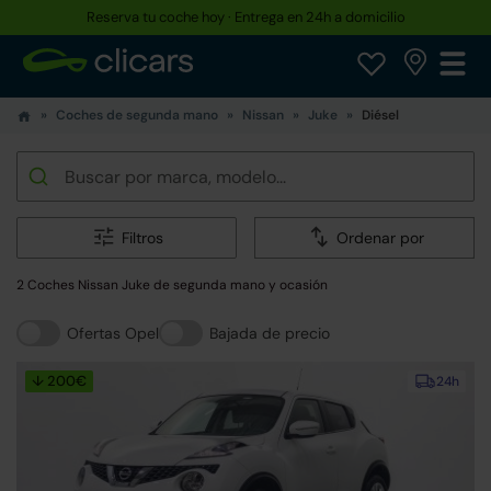
Reserva tu coche hoy · Entrega en 24h a domicilio
Coches de segunda mano
Nissan
Juke
Diésel
Filtros
Ordenar por
2 Coches Nissan Juke de segunda mano y ocasión
Ofertas Opel
Bajada de precio
↓ 200€
24h