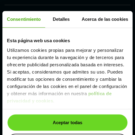
Córdoba
Consentimiento
Detalles
Acerca de las cookies
Madrid
Esta página web usa cookies
Utilizamos cookies propias para mejorar y personalizar
Málaga
tu experiencia durante la navegación y de terceros para
ofrecerte publicidad personalizada basada en intereses.
Valencia
Si aceptas, consideramos que admites su uso. Puedes
modificar tus opciones de consentimiento y cambiar la
configuración de las cookies en el panel de configuración
Zaragoza
y obtener más información en nuestra
política de
privacidad y cookies
.
Otros coches SUV y 4X4 de Nissan de segunda
mano y ocasión
Aceptar todas
Nissan Qashqai