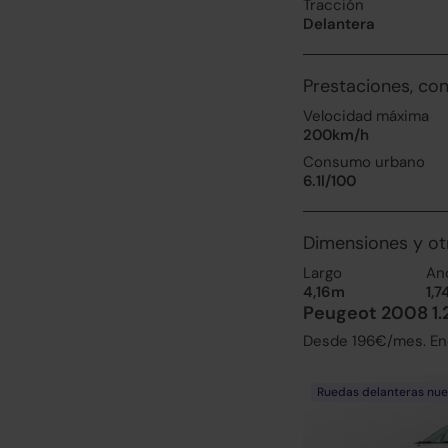
Tracción
Delantera
Prestaciones, co
Velocidad máxima
200km/h
Consumo urbano
6.1l/100
Dimensiones y ot
Largo
An
4,16m
1,
Peugeot 2008 1.2
Desde 196€/mes. Enc
Ruedas delanteras nu