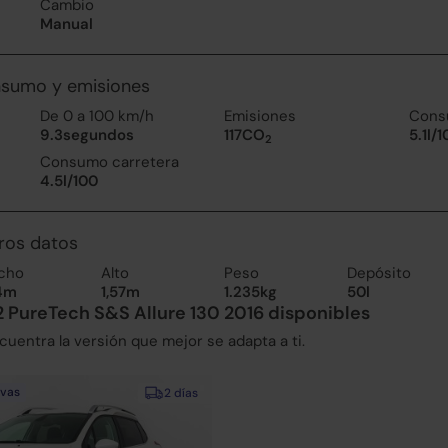
Cambio
Manual
nsumo y emisiones
De 0 a 100 km/h
Emisiones
Cons
9.3segundos
117CO
5.1l/
2
Consumo carretera
4.5l/100
ros datos
cho
Alto
Peso
Depósito
74m
1,57m
1.235kg
50l
 PureTech S&S Allure 130 2016 disponibles
uentra la versión que mejor se adapta a ti.
evas
2 días