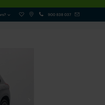
ars?
900 838 037