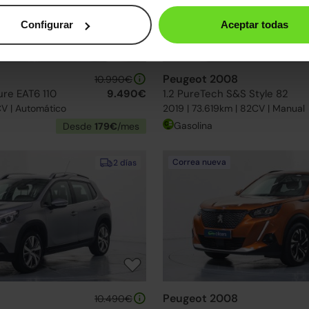
Configurar
Aceptar todas
Peugeot 2008
10.990€
ure EAT6 110
9.490€
1.2 PureTech S&S Style 82
CV | Automático
2019 | 73.619km | 82CV | Manual
Gasolina
Desde
179€
/mes
Correa nueva
2 días
Peugeot 2008
10.490€