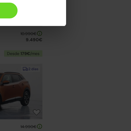
10.990€
9.490€
Desde
179€
/mes
2 días
14.990€