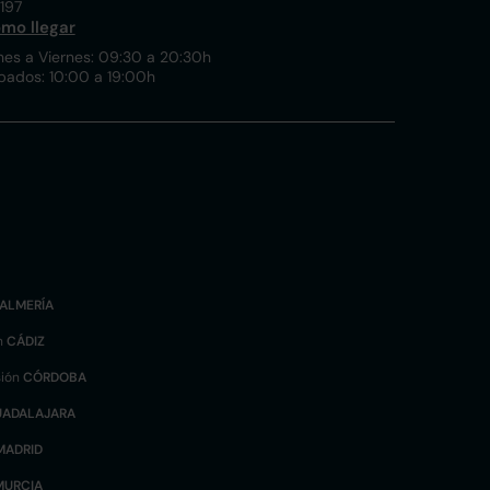
197
mo llegar
nes a Viernes: 09:30 a 20:30h
bados: 10:00 a 19:00h
ALMERÍA
n
CÁDIZ
sión
CÓRDOBA
UADALAJARA
MADRID
MURCIA