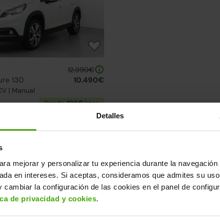
12.990€
ure 130
10.490€
CV | Manual
Desde
196€
/mes
Detalles
elección de Peugeot 2008
uentra el modelo que mejor se adapta a ti.
s
08
ara mejorar y personalizar tu experiencia durante la navegación 
sada en intereses. Si aceptas, consideramos que admites su uso
evas
4 ruedas nuevas
2 días
 cambiar la configuración de las cookies en el panel de configu
Correa nueva
ica de privacidad y cookies
.