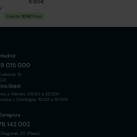
11.190€
l
Desde
185€
/mes
Madrid
19 015 000
 Laboral, 10
021
mo llegar
nes a Viernes: 09:00 a 20:30h
bados y Domingos: 10:00 a 19:00h
Zaragoza
76 142 002
 Diagonal, 20 (Plaza)