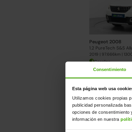
Peugeot 2008
1.2 PureTech S&S All
2019 | 97.666km | 130
Gasolina
Consentimiento
Descubre otra s
Desde 179€/mes. Enc
Esta página web usa cookie
Ver más Peugeot 20
Utilizamos cookies propias p
publicidad personalizada ba
Ruedas delanteras nu
opciones de consentimiento y
información en nuestra
polít