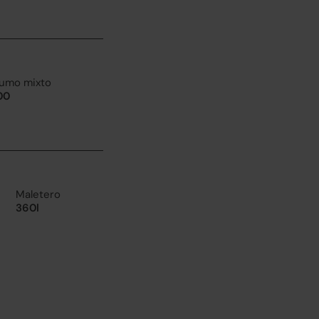
umo mixto
100
Maletero
360l