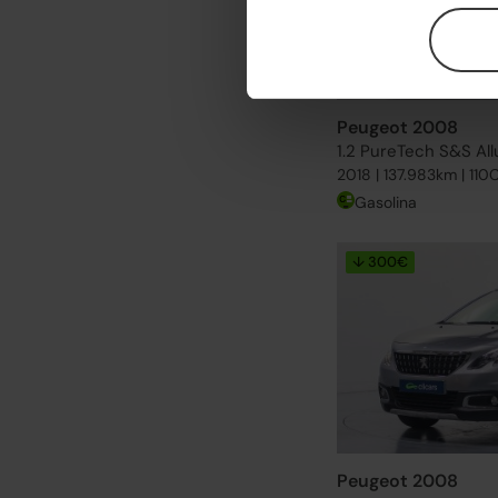
Peugeot 2008
1.2 PureTech S&S All
2018 | 137.983km | 110
Gasolina
↓ 300€
Peugeot 2008