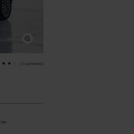
(3 opiniones)
has