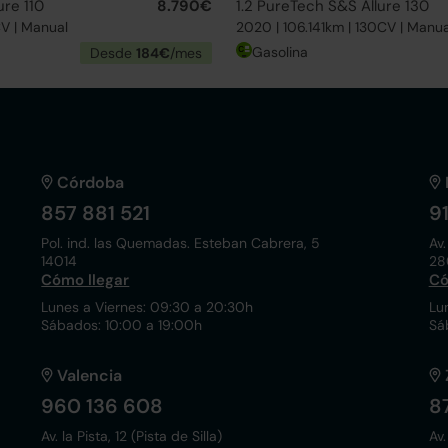
ure 110
8.790€
1.2 PureTech S&S Allure 130
CV | Manual
2020 | 106.141km | 130CV | Manua
Gasolina
Desde
184€
/mes
Córdoba
857 881 521
9
Pol. ind. las Quemadas. Esteban Cabrera, 5
Av.
14014
28
Cómo llegar
Có
Lunes a Viernes: 09:30 a 20:30h
Lu
Sábados: 10:00 a 19:00h
Sá
Valencia
960 136 608
8
Av. la Pista, 12 (Pista de Silla)
Av.