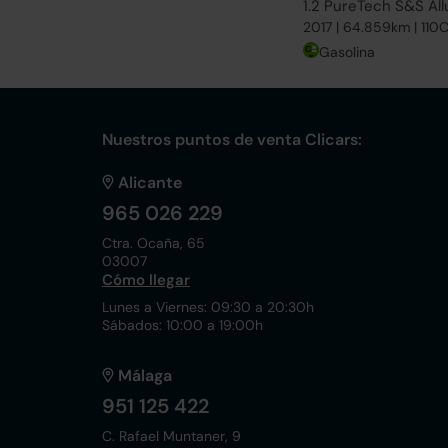
1.2 PureTech S&S All
2017 | 64.859km | 110
Gasolina
Nuestros puntos de venta Clicars:
Alicante
965 026 229
Ctra. Ocaña, 65
03007
Cómo llegar
Lunes a Viernes: 09:30 a 20:30h
Sábados: 10:00 a 19:00h
Málaga
951 125 422
C. Rafael Muntaner, 9