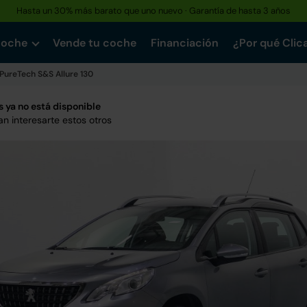
Hasta un 30% más barato que uno nuevo · Garantía de hasta 3 años
Reserva tu coche hoy · Entrega en 24h a domicilio
coche
Vende tu coche
Financiación
¿Por qué Clic
 PureTech S&S Allure 130
 ya no está disponible
n interesarte estos otros