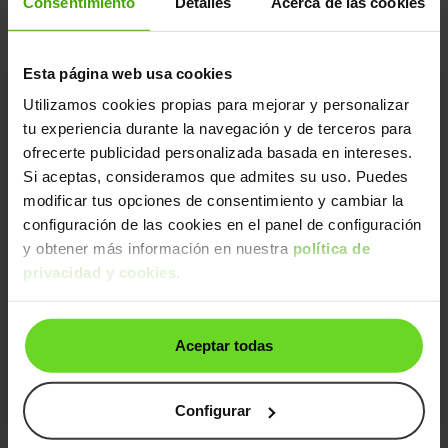
Consentimiento
Detalles
Acerca de las cookies
1.2 PureTech S&S Style 82
9.490€
2019 | 73.619km | 82CV | Manual
Gasolina
Desde
179€
/mes
Esta página web usa cookies
Utilizamos cookies propias para mejorar y personalizar
↓ 300€
2 días
tu experiencia durante la navegación y de terceros para
ofrecerte publicidad personalizada basada en intereses.
Si aceptas, consideramos que admites su uso. Puedes
modificar tus opciones de consentimiento y cambiar la
configuración de las cookies en el panel de configuración
y obtener más información en nuestra
política de
privacidad y cookies
.
Peugeot 2008
10.490€
1.2 PureTech S&S Allure 110
8.790€
2017 | 64.859km | 110CV | Manual
Aceptar todas
Gasolina
Desde
184€
/mes
Configurar
Correa nueva
2 días