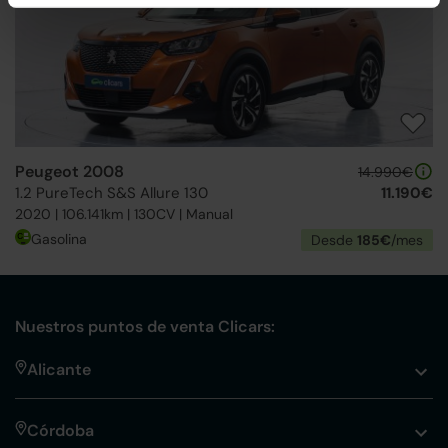
Peugeot 2008
14.990€
1.2 PureTech S&S Allure 130
11.190€
2020 | 106.141km | 130CV | Manual
Gasolina
Desde
185€
/mes
Nuestros puntos de venta Clicars:
Alicante
Córdoba