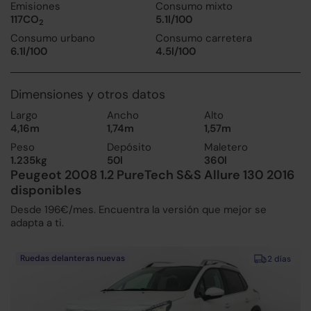
Emisiones
Consumo mixto
117CO
5.1l/100
2
Consumo urbano
Consumo carretera
6.1l/100
4.5l/100
Dimensiones y otros datos
Largo
Ancho
Alto
4,16m
1,74m
1,57m
Peso
Depósito
Maletero
1.235kg
50l
360l
Peugeot 2008 1.2 PureTech S&S Allure 130 2016
disponibles
Desde 196€/mes. Encuentra la versión que mejor se
adapta a ti.
Ruedas delanteras nuevas
2 días