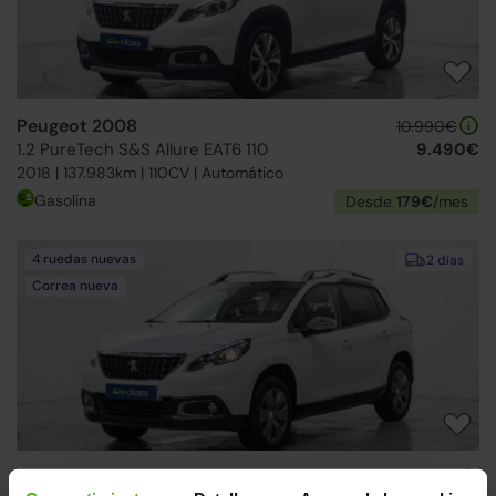
Peugeot 2008
10.990€
1.2 PureTech S&S Allure EAT6 110
9.490€
2018 | 137.983km | 110CV | Automático
Gasolina
Desde
179€
/mes
4 ruedas nuevas
2 días
Correa nueva
Peugeot 2008
10.990€