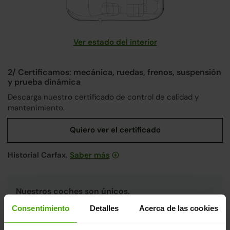
Ver estado del interior
2/ Certificamos: mecánica, ruedas, frenos, suspensión
y prueba dinámica
Descarga nuestro certificado de control de calidad y
mantenimiento.
Historial Carfax.
Saber más
Nuestros coches son únicos.
Cada coche pasa por un riguroso proceso de revisión
Consentimiento
Detalles
Acerca de las cookies
integral en nuestras
fábricas de Madrid y Valencia
,
únicas en España, aplicando los más altos estándares