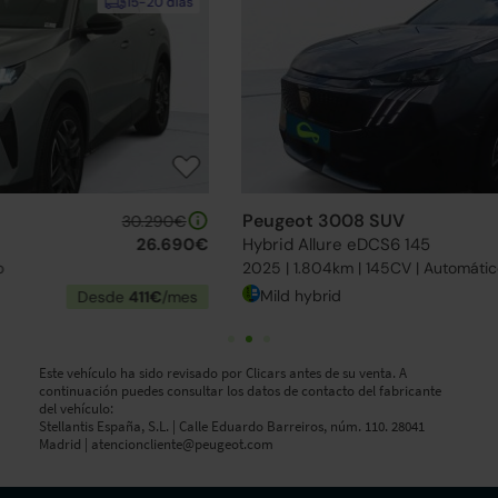
15-20 días
Peugeot 3008 SUV
30.290€
Hybrid Allure eDCS6 145
26.690€
2025 | 1.804km | 145CV | Automático
Mild hybrid
Desde
411€
/mes
Este vehículo ha sido revisado por Clicars antes de su venta. A
continuación puedes consultar los datos de contacto del fabricante
del vehículo:
Stellantis España, S.L. | Calle Eduardo Barreiros, núm. 110. 28041
Madrid |
atencioncliente@peugeot.com