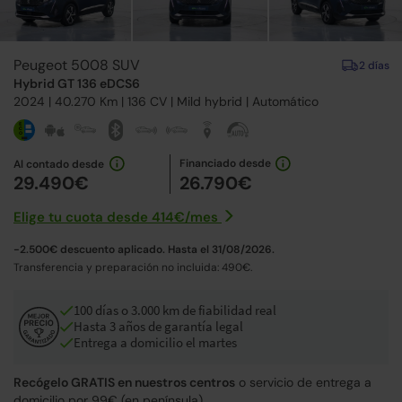
Peugeot 5008 SUV
2 días
Hybrid GT 136 eDCS6
2024
| 40.270 Km |
136
CV | Mild hybrid |
Automático
Financiado desde
Al contado desde
29.490€
26.790€
Elige tu cuota desde
414€
/
mes
-2.500€ descuento aplicado. Hasta el 31/08/2026.
Transferencia y preparación no incluida: 490€.
100 días o 3.000 km de fiabilidad real
Hasta 3 años de garantía legal
Entrega a domicilio el martes
Recógelo GRATIS en nuestros centros
o servicio de entrega a
domicilio por 99€ (en península).