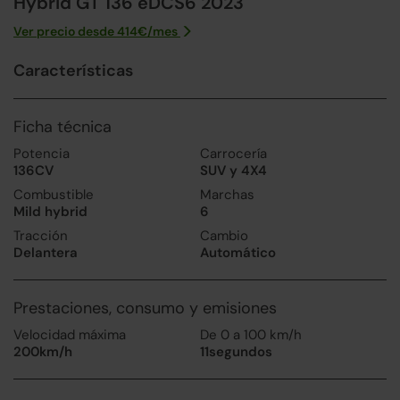
Hybrid GT 136 eDCS6 2023
Ver precio desde
414
€/
mes
Características
Ficha técnica
Potencia
Carrocería
136CV
SUV y 4X4
Combustible
Marchas
Mild hybrid
6
Tracción
Cambio
Delantera
Automático
Prestaciones, consumo y emisiones
Velocidad máxima
De 0 a 100 km/h
200km/h
11segundos