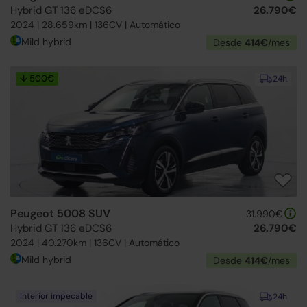
Hybrid GT 136 eDCS6
26.790€
2024 | 28.659km | 136CV | Automático
Mild hybrid
Desde
414€
/mes
↓ 500€
24h
Peugeot 5008 SUV
31.990€
Hybrid GT 136 eDCS6
26.790€
2024 | 40.270km | 136CV | Automático
Mild hybrid
Desde
414€
/mes
Interior impecable
24h