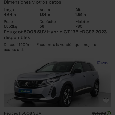
Dimensiones y otros datos
Largo
Ancho
Alto
4,64m
1,84m
1,65m
Peso
Depósito
Maletero
1.552kg
56l
780l
Peugeot 5008 SUV Hybrid GT 136 eDCS6 2023
disponibles
Desde 414€/mes. Encuentra la versión que mejor se
adapta a ti.
24h
Peugeot 5008 SUV
31.490€