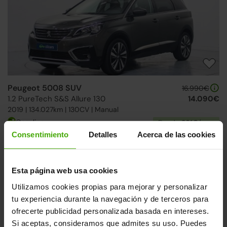
Peugeot 5008 SUV
16.990€
1.2 PureTech S&S Allure 130
14.090€
2019 | 134.027km | 130CV | Manual
Gasolina
Desde
261€
/mes
Consentimiento
Detalles
Acerca de las cookies
Ruedas delanteras nuevas
24h
Correa nueva
Esta página web usa cookies
Utilizamos cookies propias para mejorar y personalizar
tu experiencia durante la navegación y de terceros para
ofrecerte publicidad personalizada basada en intereses.
Si aceptas, consideramos que admites su uso. Puedes