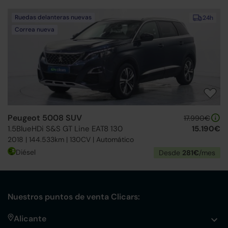
Ruedas delanteras nuevas
24h
Correa nueva
Peugeot 5008 SUV
17.990€
1.5BlueHDi S&S GT Line EAT8 130
15.190€
2018 | 144.533km | 130CV | Automático
Diésel
Desde
281€
/mes
Nuestros puntos de venta Clicars:
Alicante