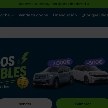
Reserva tu coche hoy · Entrega en 24h a domicilio
coche
Vende tu coche
Financiación
¿Por qué Clic
n Clicars
o entre nuestros más de +1.550 coches mecánicamente impe