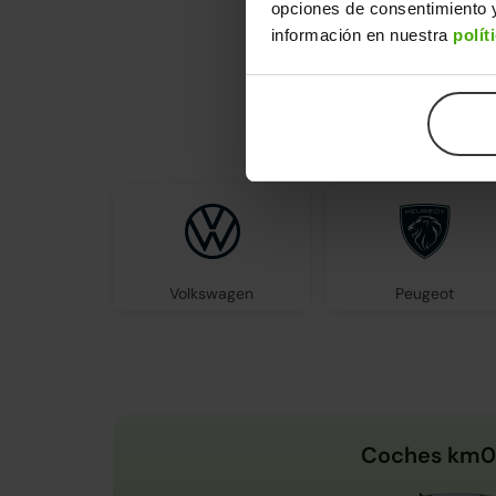
opciones de consentimiento y
información en nuestra
polít
En Clicar
Volkswagen
Peugeot
Coches km0