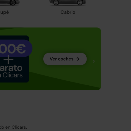
upé
Cabrio
o en Clicars.