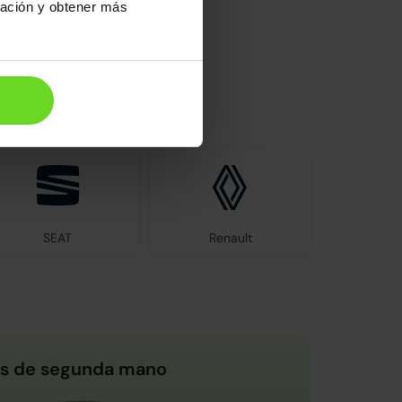
ración y obtener más
el mercado
SEAT
Renault
s de segunda mano