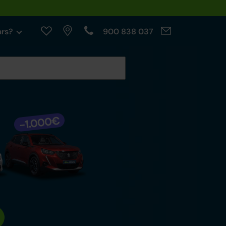
ars?
900 838 037
cables.