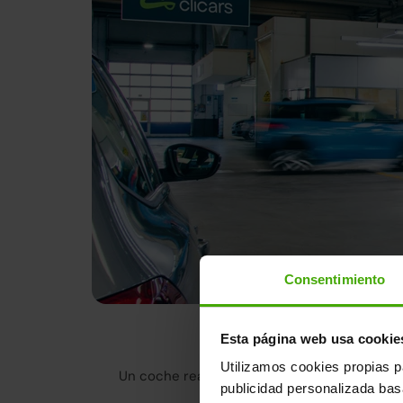
Consentimiento
Tenemos la m
Esta página web usa cookie
Utilizamos cookies propias p
Un coche reacondicionado en Clicars no es 
publicidad personalizada ba
cumple con lo