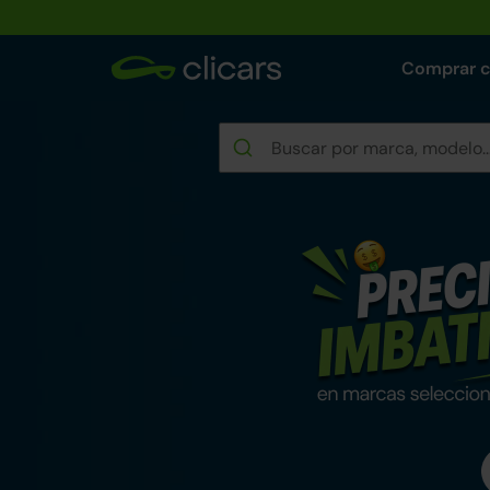
Comprar 
Rebajas de verano e
Encuentra tu coche reacondicionad