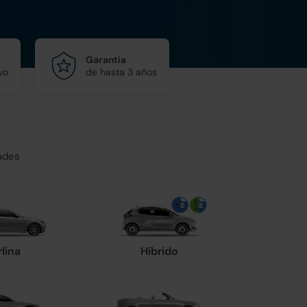
Garantía
vo
de hasta 3 años
ades
rlina
Híbrido