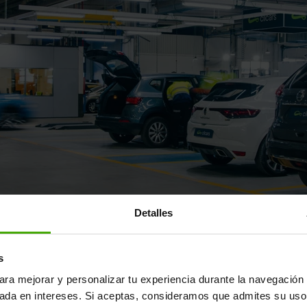
Detalles
ayor fábrica de reacondicionamie
s
ara mejorar y personalizar tu experiencia durante la navegación 
un coche de segunda mano "como cualquier otro": supera una m
sada en intereses. Si aceptas, consideramos que admites su uso
s estándares del fabricante y se reacondiciona en nuestra fábr