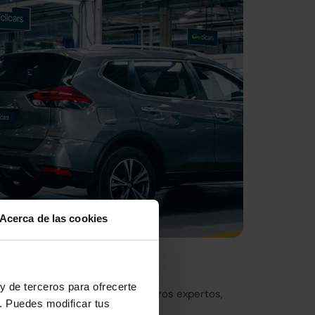
Acerca de las cookies
nto de Europa
y de terceros para ofrecerte
eticulosa inspección por nuestros expertos,
. Puedes modificar tus
ica de Madrid.