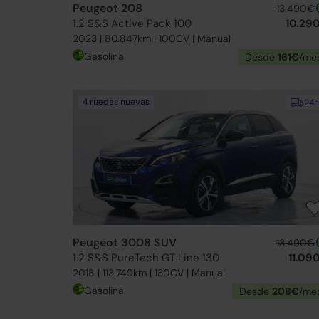
Peugeot 208
13.490€
1.2 S&S Active Pack 100
10.29
2023 | 80.847km | 100CV | Manual
Gasolina
Desde
161€
/me
4 ruedas nuevas
24h
Peugeot 3008 SUV
13.490€
1.2 S&S PureTech GT Line 130
11.09
2018 | 113.749km | 130CV | Manual
Gasolina
Desde
208€
/me