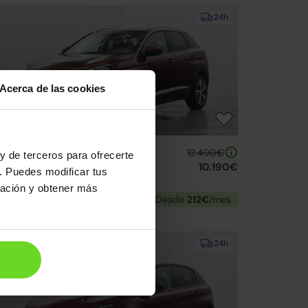
24h
Acerca de las cookies
eugeot 3008 SUV
12.490€
y de terceros para ofrecerte
.2 S&S PureTech Allure 130
10.190€
. Puedes modificar tus
17 | 153.140km | 130CV | Manual
ración y obtener más
Gasolina
Desde
212€
/mes
↓ 300€
24h