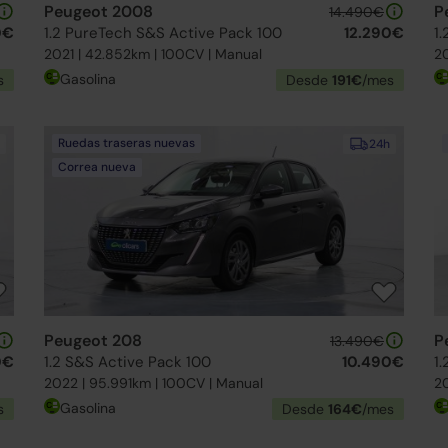
Peugeot 2008
P
14.490€
0€
1.2 PureTech S&S Active Pack 100
12.290€
1
2021 | 42.852km | 100CV | Manual
20
Gasolina
s
Desde
191€
/mes
Ruedas traseras nuevas
24h
Correa nueva
Peugeot 208
P
13.490€
0€
1.2 S&S Active Pack 100
10.490€
1
2022 | 95.991km | 100CV | Manual
20
Gasolina
s
Desde
164€
/mes