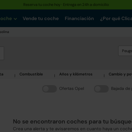
Reserva tu coche hoy · Entrega en 24h a domicilio
coche
Vende tu coche
Financiación
¿Por qué Clic
solina
Peug
ta
Combustible
Años y kilómetros
Cambio y po
Ofertas Opel
Bajada de 
No se encontraron coches para tu búsqu
Crea una alerta y te avisaremos en cuanto haya un coch