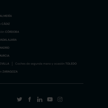
ALMERÍA
n
CÁDIZ
sión
CÓRDOBA
UADALAJARA
MADRID
MURCIA
EVILLA
Coches de segunda mano y ocasión
TOLEDO
ón
ZARAGOZA