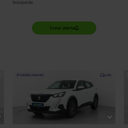
búsqueda.
4 ruedas nuevas
24h