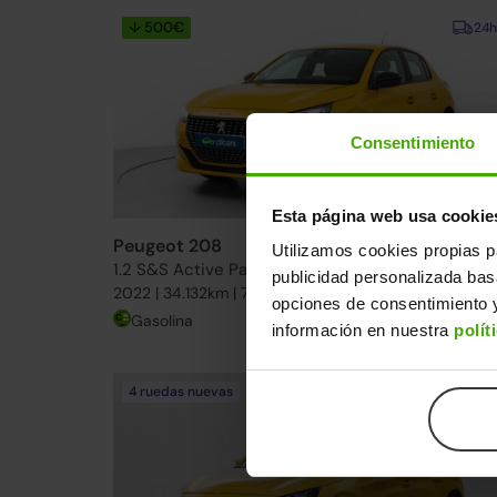
↓ 500€
24h
Consentimiento
Esta página web usa cookie
Peugeot 208
13.990€
Utilizamos cookies propias p
1.2 S&S Active Pack 75
10.89
publicidad personalizada ba
2022 | 34.132km | 75CV | Manual
opciones de consentimiento y
Gasolina
Desde
171€
/me
información en nuestra
polít
4 ruedas nuevas
24h