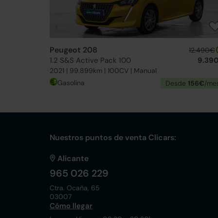
Peugeot 208
12.490€
1.2 S&S Active Pack 100
9.39
2021 | 99.899km | 100CV | Manual
Gasolina
Desde
156€
/me
Nuestros puntos de venta Clicars:
Alicante
965 026 229
Ctra. Ocaña, 65
03007
Cómo llegar