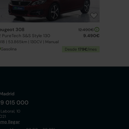
eugeot 308
12.490€
.2 PureTech S&S Style 130
9.490€
18 | 53.865km | 130CV | Manual
Gasolina
Desde
179€
/mes
Madrid
19 015 000
 Laboral, 10
021
mo llegar