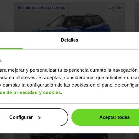
Ruedas delanteras nuevas
24h
Detalles
s
Peugeot 2008
P
18.990€
ara mejorar y personalizar tu experiencia durante la navegación 
0€
1.2 PureTech S&S GT EAT8 130
15.490€
1
sada en intereses. Si aceptas, consideramos que admites su uso
2022 | 12.218km | 130CV | Automático
20
 cambiar la configuración de las cookies en el panel de configu
Gasolina
s
Desde
239€
/mes
ica de privacidad y cookies
.
↓ 300€
3 días
Configurar
Aceptar todas