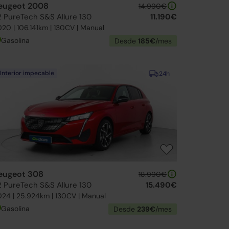
eugeot 2008
14.990€
.2 PureTech S&S Allure 130
11.190€
20 | 106.141km | 130CV | Manual
Gasolina
Desde
185€
/mes
Interior impecable
24h
eugeot 308
18.990€
.2 PureTech S&S Allure 130
15.490€
24 | 25.924km | 130CV | Manual
Gasolina
Desde
239€
/mes