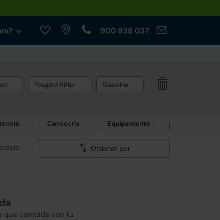
ars?
900 838 037
eot
Peugeot Rifter
Gasolina
tencia
Carrocería
Equipamiento
precio
Ordenar por
eda
e que coincida con tu