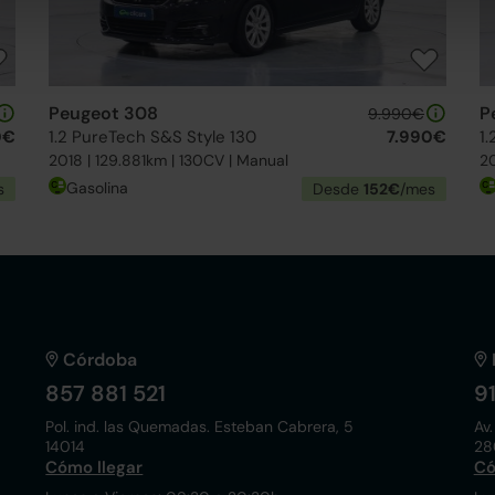
Peugeot 308
P
9.990€
0€
1.2 PureTech S&S Style 130
7.990€
1
2018 | 129.881km | 130CV | Manual
20
Gasolina
s
Desde
152€
/mes
Córdoba
857 881 521
9
Pol. ind. las Quemadas. Esteban Cabrera, 5
Av.
14014
28
Cómo llegar
Có