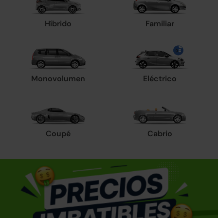
Híbrido
Familiar
Monovolumen
Eléctrico
Coupé
Cabrio