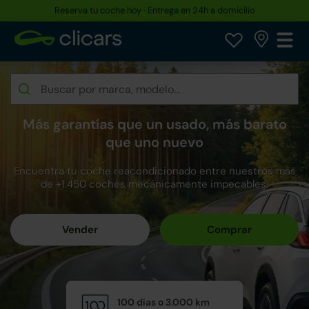
Hasta un 30% más barato que uno nuevo
Más garantías que un usado, más barato
que uno nuevo
Encuentra tu coche reacondicionado entre nuestros más
de +1.450 coches mecánicamente impecables.
100 días o 3.000 km
Calid