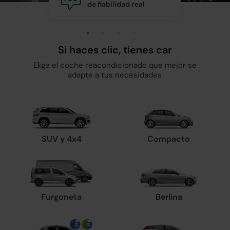
de fiabilidad real
y man
Si haces clic, tienes car
Elige el coche reacondicionado que mejor se
adapte a tus necesidades
SUV y 4x4
Compacto
Furgoneta
Berlina