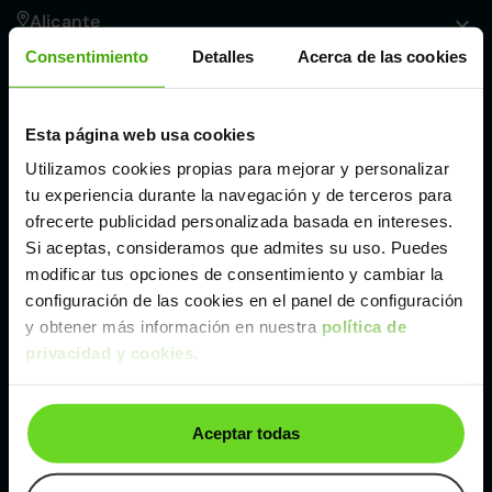
Alicante
Consentimiento
Detalles
Acerca de las cookies
Córdoba
Esta página web usa cookies
Madrid
Utilizamos cookies propias para mejorar y personalizar
tu experiencia durante la navegación y de terceros para
Málaga
ofrecerte publicidad personalizada basada en intereses.
Si aceptas, consideramos que admites su uso. Puedes
modificar tus opciones de consentimiento y cambiar la
Valencia
configuración de las cookies en el panel de configuración
y obtener más información en nuestra
política de
privacidad y cookies
.
Zaragoza
Ver Renault Talisman de segunda mano y ocasión
Aceptar todas
Renault Talisman de segunda mano y ocasión