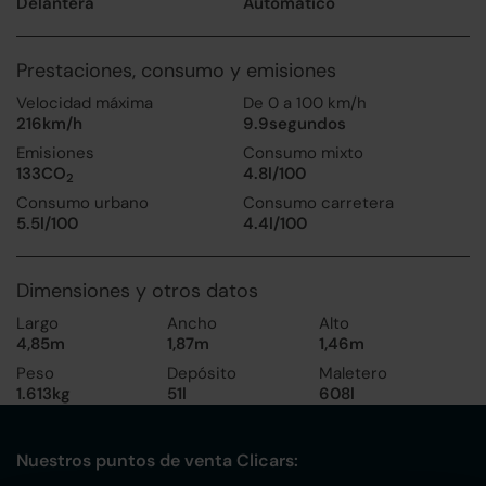
Delantera
Automático
Prestaciones, consumo y emisiones
Velocidad máxima
De 0 a 100 km/h
216km/h
9.9segundos
Emisiones
Consumo mixto
133CO
4.8l/100
2
Consumo urbano
Consumo carretera
5.5l/100
4.4l/100
Dimensiones y otros datos
Largo
Ancho
Alto
4,85m
1,87m
1,46m
Peso
Depósito
Maletero
1.613kg
51l
608l
Nuestros puntos de venta Clicars: