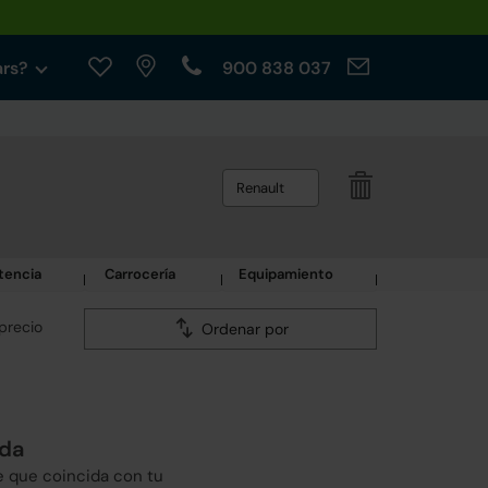
ars?
900 838 037
Renault
tencia
Carrocería
Equipamiento
precio
Ordenar por
eda
e que coincida con tu