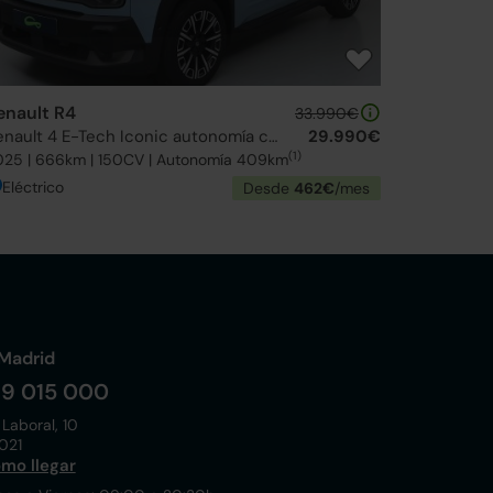
enault R4
33.990€
Renault 4 E-Tech Iconic autonomía confort
29.990€
(1)
025 | 666km | 150CV | Autonomía 409km
Eléctrico
Desde
462€
/mes
Madrid
19 015 000
 Laboral, 10
021
mo llegar