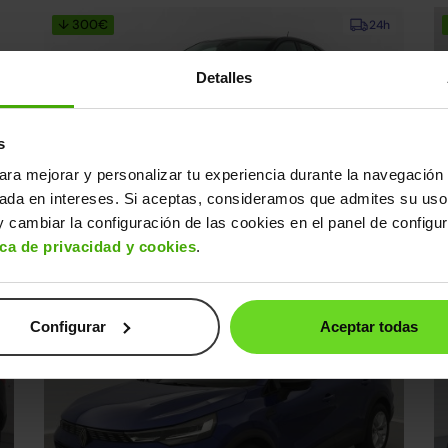
↓ 300€
24h
Detalles
s
ara mejorar y personalizar tu experiencia durante la navegación 
sada en intereses. Si aceptas, consideramos que admites su uso
Renault Captur
R
15.990€
 cambiar la configuración de las cookies en el panel de configu
0€
TCe Intens GLP
12.490€
T
ica de privacidad y cookies
.
2022 | 120.103km | 100CV | Manual
20
GLP
s
Desde
194€
/mes
Configurar
Aceptar todas
15-20 días