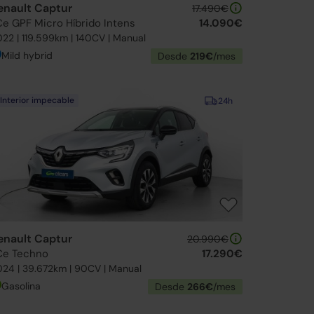
enault Captur
17.490€
Ce GPF Micro Híbrido Intens
14.090€
22 | 119.599km | 140CV | Manual
Mild hybrid
Desde
219€
/mes
Interior impecable
24h
enault Captur
20.990€
Ce Techno
17.290€
24 | 39.672km | 90CV | Manual
Gasolina
Desde
266€
/mes