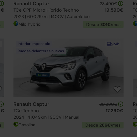
Renault Captur
R
23.490€
0€
TCe GPF Micro Híbrido Techno
19.590€
T
2023 | 60.029km | 140CV | Automático
20
Mild hybrid
s
Desde
301€
/mes
Interior impecable
24h
Ruedas delanteras nuevas
Renault Captur
R
20.990€
0€
TCe Techno
17.290€
T
2024 | 41.049km | 90CV | Manual
20
Gasolina
s
Desde
266€
/mes