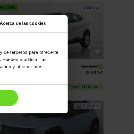
↓ 500€
2 días
Acerca de las cookies
y de terceros para ofrecerte
. Puedes modificar tus
enault Captur
16.490€
ración y obtener más
Ce GPF Micro Híbrido Intens
13.590€
22 | 121.471km | 140CV | Manual
Mild hybrid
Desde
212€
/mes
15-20 días