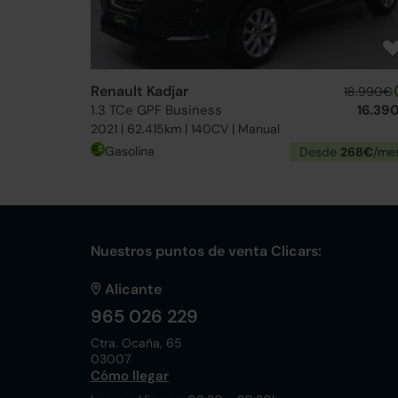
Renault Kadjar
18.990€
1.3 TCe GPF Business
16.39
2021 | 62.415km | 140CV | Manual
Gasolina
Desde
268€
/me
Nuestros puntos de venta Clicars:
Alicante
965 026 229
Ctra. Ocaña, 65
03007
Cómo llegar