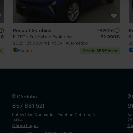
Renault Symbioz
R
26.290€
0€
E-TECH Full Hybrid Evolution
22.990€
2025 | 25.900km | 145CV | Automático
2
Híbrido
s
Desde
356€
/mes
Córdoba
857 881 521
9
Pol. ind. las Quemadas. Esteban Cabrera, 5
Av.
14014
28
Cómo llegar
Có