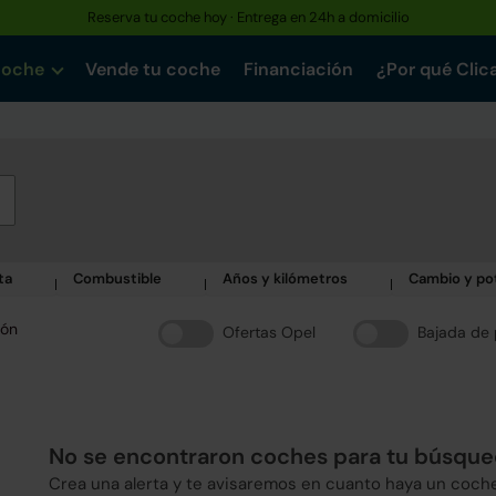
Reserva tu coche hoy · Entrega en 24h a domicilio
coche
Vende tu coche
Financiación
¿Por qué Clic
ta
Combustible
Años y kilómetros
Cambio y po
ión
Ofertas Opel
Bajada de 
No se encontraron coches para tu búsqu
Crea una alerta y te avisaremos en cuanto haya un coch