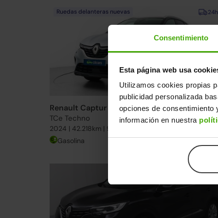
Ruedas delanteras nuevas
24h
Consentimiento
Esta página web usa cookie
Utilizamos cookies propias p
publicidad personalizada ba
Renault Captur
20.990€
opciones de consentimiento y
TCe Techno
17.29
información en nuestra
polít
2024 | 42.218km | 90CV | Manual
Gasolina
Desde
266€
/me
15-20 días