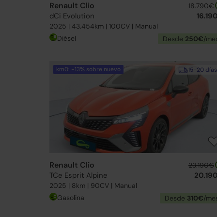
Renault Clio
18.790€
dCi Evolution
16.19
2025 | 43.454km | 100CV | Manual
Diésel
Desde
250€
/me
km0: -13% sobre nuevo
15-20 días
Renault Clio
23.190€
TCe Esprit Alpine
20.19
2025 | 8km | 90CV | Manual
Gasolina
Desde
310€
/me