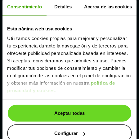
Córdoba
Consentimiento
Detalles
Acerca de las cookies
Madrid
Esta página web usa cookies
Utilizamos cookies propias para mejorar y personalizar
Málaga
tu experiencia durante la navegación y de terceros para
ofrecerte publicidad personalizada basada en intereses.
Si aceptas, consideramos que admites su uso. Puedes
Valencia
modificar tus opciones de consentimiento y cambiar la
configuración de las cookies en el panel de configuración
Zaragoza
y obtener más información en nuestra
política de
privacidad y cookies
.
Ver Renault Talisman de segunda mano y ocasión
Aceptar todas
Renault Talisman de segunda mano y ocasión
Coches de
segunda mano y ocasión por
Configurar
localización