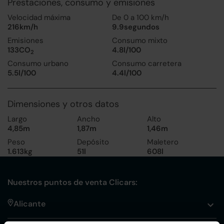
Prestaciones, consumo y emisiones
Velocidad máxima
De 0 a 100 km/h
216km/h
9.9segundos
Emisiones
Consumo mixto
133CO
4.8l/100
2
Consumo urbano
Consumo carretera
5.5l/100
4.4l/100
Dimensiones y otros datos
Largo
Ancho
Alto
4,85m
1,87m
1,46m
Peso
Depósito
Maletero
1.613kg
51l
608l
Nuestros puntos de venta Clicars:
Alicante