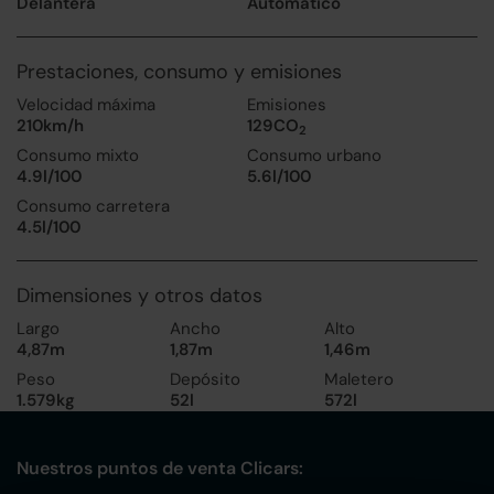
Delantera
Automático
Prestaciones, consumo y emisiones
Velocidad máxima
Emisiones
210km/h
129CO
2
Consumo mixto
Consumo urbano
4.9l/100
5.6l/100
Consumo carretera
4.5l/100
Dimensiones y otros datos
Largo
Ancho
Alto
4,87m
1,87m
1,46m
Peso
Depósito
Maletero
1.579kg
52l
572l
Nuestros puntos de venta Clicars: