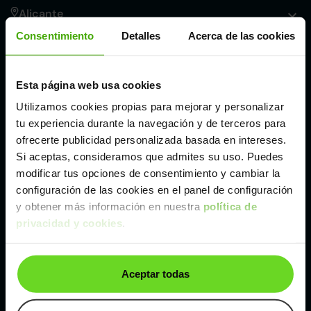
Alicante
Consentimiento
Detalles
Acerca de las cookies
Córdoba
Esta página web usa cookies
Madrid
Utilizamos cookies propias para mejorar y personalizar
tu experiencia durante la navegación y de terceros para
Málaga
ofrecerte publicidad personalizada basada en intereses.
Si aceptas, consideramos que admites su uso. Puedes
modificar tus opciones de consentimiento y cambiar la
Valencia
configuración de las cookies en el panel de configuración
y obtener más información en nuestra
política de
privacidad y cookies
.
Zaragoza
Ver Renault Talisman de segunda mano y ocasión
Aceptar todas
Renault Talisman de segunda mano y ocasión