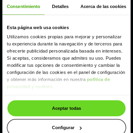
Córdoba
Consentimiento
Detalles
Acerca de las cookies
Madrid
Esta página web usa cookies
Utilizamos cookies propias para mejorar y personalizar
Málaga
tu experiencia durante la navegación y de terceros para
ofrecerte publicidad personalizada basada en intereses.
Si aceptas, consideramos que admites su uso. Puedes
Valencia
modificar tus opciones de consentimiento y cambiar la
configuración de las cookies en el panel de configuración
Zaragoza
y obtener más información en nuestra
política de
privacidad y cookies
.
Ver Renault Talisman de segunda mano y ocasión
Aceptar todas
Renault Talisman de segunda mano y ocasión
Coches de
segunda mano y ocasión por
Configurar
localización