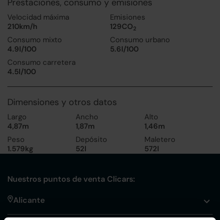
Prestaciones, consumo y emisiones
Velocidad máxima
Emisiones
210km/h
129CO
2
Consumo mixto
Consumo urbano
4.9l/100
5.6l/100
Consumo carretera
4.5l/100
Dimensiones y otros datos
Largo
Ancho
Alto
4,87m
1,87m
1,46m
Peso
Depósito
Maletero
1.579kg
52l
572l
Nuestros puntos de venta Clicars:
Alicante