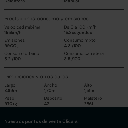
Delantera
Manual
Prestaciones, consumo y emisiones
Velocidad máxima
De 0 a 100 km/h
155km/h
15.3segundos
Emisiones
Consumo mixto
99CO
4.3l/100
2
Consumo urbano
Consumo carretera
5.2l/100
3.8l/100
Dimensiones y otros datos
Largo
Ancho
Alto
3,89m
1,70m
1,51m
Peso
Depósito
Maletero
970kg
42l
286l
Nuestros puntos de venta Clicars: