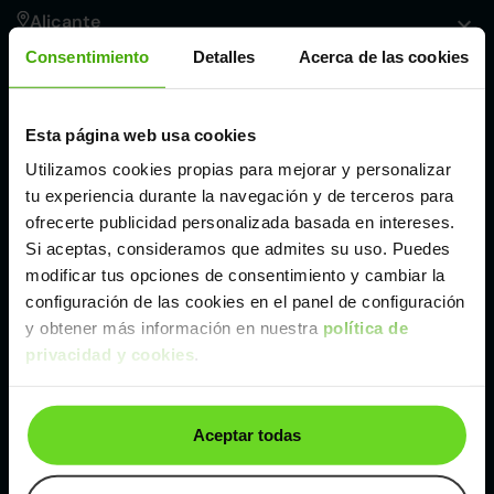
Alicante
Consentimiento
Detalles
Acerca de las cookies
Córdoba
Esta página web usa cookies
Madrid
Utilizamos cookies propias para mejorar y personalizar
tu experiencia durante la navegación y de terceros para
Málaga
ofrecerte publicidad personalizada basada en intereses.
Si aceptas, consideramos que admites su uso. Puedes
modificar tus opciones de consentimiento y cambiar la
Valencia
configuración de las cookies en el panel de configuración
y obtener más información en nuestra
política de
privacidad y cookies
.
Zaragoza
Ver Toyota Yaris de segunda mano y ocasión
Aceptar todas
Toyota Yaris de segunda mano y ocasión