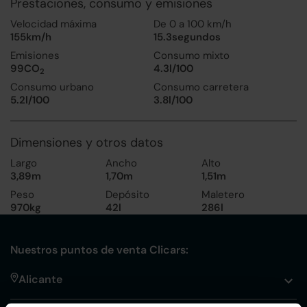
Prestaciones, consumo y emisiones
Velocidad máxima
De 0 a 100 km/h
155km/h
15.3segundos
Emisiones
Consumo mixto
99CO
4.3l/100
2
Consumo urbano
Consumo carretera
5.2l/100
3.8l/100
Dimensiones y otros datos
Largo
Ancho
Alto
3,89m
1,70m
1,51m
Peso
Depósito
Maletero
970kg
42l
286l
Nuestros puntos de venta Clicars:
Alicante