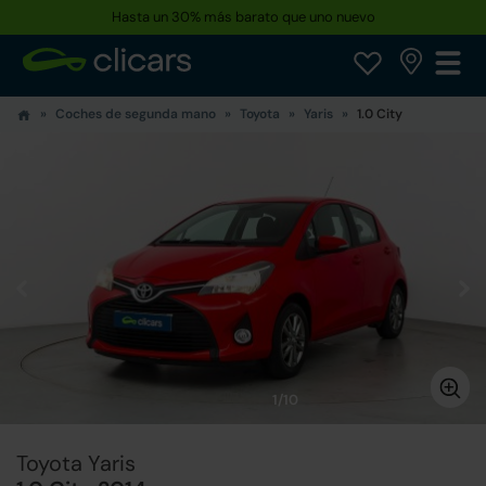
Hasta un 30% más barato que uno nuevo
Reserva tu coche hoy · Entrega en 24h a domicilio
Coches de segunda mano
Toyota
Yaris
1.0 City
1/10
Toyota Yaris