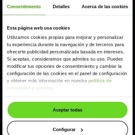
Córdoba
Consentimiento
Detalles
Acerca de las cookies
Madrid
Esta página web usa cookies
Utilizamos cookies propias para mejorar y personalizar
Málaga
tu experiencia durante la navegación y de terceros para
ofrecerte publicidad personalizada basada en intereses.
Si aceptas, consideramos que admites su uso. Puedes
Valencia
modificar tus opciones de consentimiento y cambiar la
configuración de las cookies en el panel de configuración
Zaragoza
y obtener más información en nuestra
política de
privacidad y cookies
.
Ver Toyota Yaris de segunda mano y ocasión
Aceptar todas
Toyota Yaris de segunda mano y ocasión
Coches de
segunda mano y ocasión por
Configurar
localización