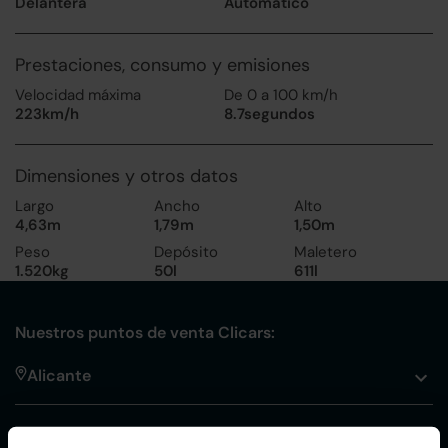
Delantera
Automático
Prestaciones, consumo y emisiones
Velocidad máxima
De 0 a 100 km/h
223km/h
8.7segundos
Dimensiones y otros datos
Largo
Ancho
Alto
4,63m
1,79m
1,50m
Peso
Depósito
Maletero
1.520kg
50l
611l
Nuestros puntos de venta Clicars:
Alicante
Córdoba