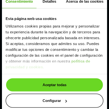
Consentimiento
Detalles
Acerca de las cookies
Madrid
Esta página web usa cookies
Utilizamos cookies propias para mejorar y personalizar
Málaga
tu experiencia durante la navegación y de terceros para
ofrecerte publicidad personalizada basada en intereses.
Valencia
Si aceptas, consideramos que admites su uso. Puedes
modificar tus opciones de consentimiento y cambiar la
configuración de las cookies en el panel de configuración
Zaragoza
y obtener más información en nuestra
política de
privacidad y cookies
.
Ver Volkswagen Golf de segunda mano y ocasión
Volkswagen Golf de segunda mano y ocasión
Aceptar todas
Coches de
segunda mano y ocasión por
localización
Configurar
Coches de segunda mano y ocasión
ALBACETE