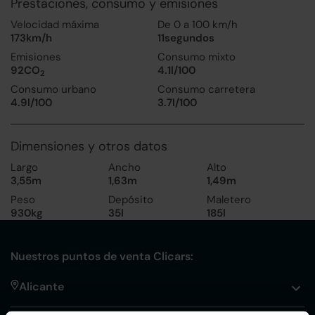
Prestaciones, consumo y emisiones
Velocidad máxima
De 0 a 100 km/h
173km/h
11segundos
Emisiones
Consumo mixto
92CO
4.1l/100
2
Consumo urbano
Consumo carretera
4.9l/100
3.7l/100
Dimensiones y otros datos
Largo
Ancho
Alto
3,55m
1,63m
1,49m
Peso
Depósito
Maletero
930kg
35l
185l
Nuestros puntos de venta Clicars:
Alicante