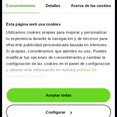
Córdoba
Consentimiento
Detalles
Acerca de las cookies
Madrid
Esta página web usa cookies
Utilizamos cookies propias para mejorar y personalizar
Málaga
tu experiencia durante la navegación y de terceros para
ofrecerte publicidad personalizada basada en intereses.
Si aceptas, consideramos que admites su uso. Puedes
Valencia
modificar tus opciones de consentimiento y cambiar la
configuración de las cookies en el panel de configuración
Zaragoza
y obtener más información en nuestra
política de
privacidad y cookies
.
Ver Fiat 500 de segunda mano y ocasión
Aceptar todas
Fiat 500 de segunda mano y ocasión
Coches de
segunda mano y ocasión por
Configurar
localización