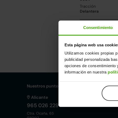
Tracción
Delantera
Prestaciones y 
Consentimiento
Velocidad máxima
135km/h
Esta página web usa cookie
Utilizamos cookies propias p
Dimensiones y ot
publicidad personalizada ba
Largo
An
opciones de consentimiento y
3,63m
1,
información en nuestra
polít
Nuestros puntos de venta Clicars:
Alicante
965 026 229
Ctra. Ocaña, 65