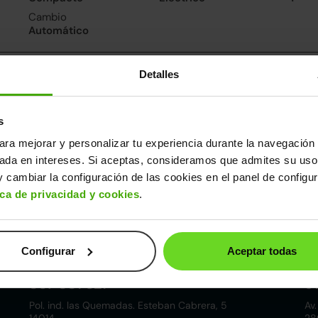
Cambio
Automático
consumo
Detalles
De 0 a 100 km/h
9.5segundos
s
ara mejorar y personalizar tu experiencia durante la navegación 
ros datos
sada en intereses. Si aceptas, consideramos que admites su uso
cho
Alto
Peso
Maletero
 cambiar la configuración de las cookies en el panel de configu
68m
1,53m
780kg
185l
ica de privacidad y cookies
.
Configurar
Aceptar todas
Córdoba
857 881 521
9
Pol. ind. las Quemadas. Esteban Cabrera, 5
Av.