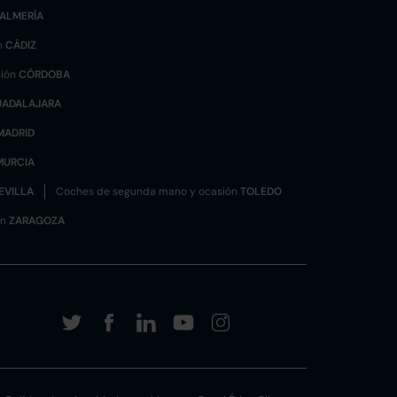
ALMERÍA
n
CÁDIZ
sión
CÓRDOBA
UADALAJARA
MADRID
MURCIA
EVILLA
Coches de segunda mano y ocasión
TOLEDO
ón
ZARAGOZA