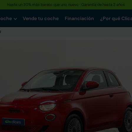
Hasta un 30% más barato que uno nuevo · Garantía de hasta 3 años
coche
Vende tu coche
Financiación
¿Por qué Clic
d