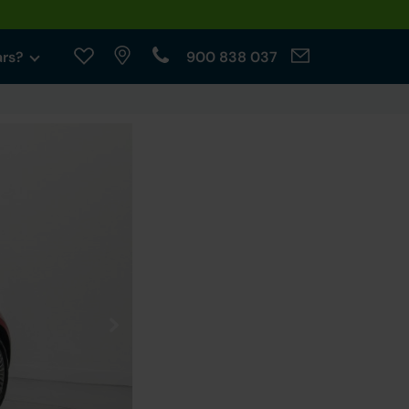
ars?
900 838 037