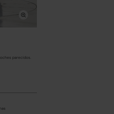
coches parecidos.
has