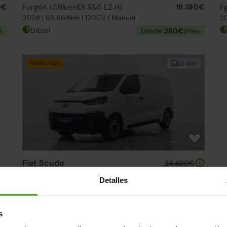
0€
Furgón 1.5BlueHDI S&S L2 H1
18.190€
Fg
2024 | 65.664km | 120CV | Manual
20
Diésel
s
Desde
280€
/mes
Reservado
3 días
Fiat Scudo
24.490€
Furgón 1.5BlueHDI S&S L2 H1
20.490€
Detalles
2024 | 45.459km | 120CV | Manual
Diésel
Desde
314€
/mes
s