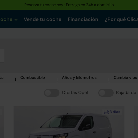
Reserva tu coche hoy · Entrega en 24h a domicilio
coche
Vende tu coche
Financiación
¿Por qué Clic
ta
Combustible
Años y kilómetros
Cambio y po
Ofertas Opel
Bajada de 
3 días