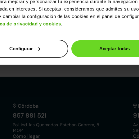
ara mejorar y personalizar tu experiencia durante la navegación 
sada en intereses. Si aceptas, consideramos que admites su uso
ntras el coche que quieres, ¡te 
 cambiar la configuración de las cookies en el panel de configu
ica de privacidad y cookies
.
Configurar
Aceptar todas
Córdoba
857 881 521
9
Pol. ind. las Quemadas. Esteban Cabrera, 5
Av.
14014
28
Cómo llegar
Có