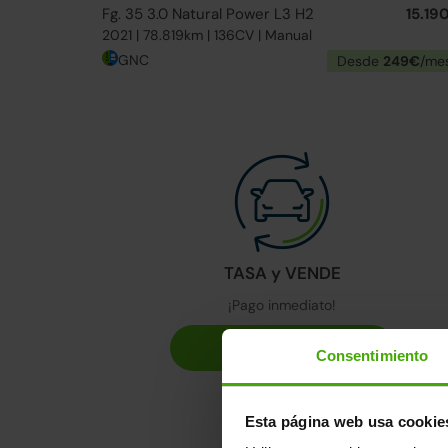
Fg. 35 3.0 Natural Power L3 H2
15.19
2021 | 78.819km | 136CV | Manual
GNC
Desde
249€
/me
TASA y VENDE
¡Pago inmediato!
Consentimiento
Esta página web usa cookie