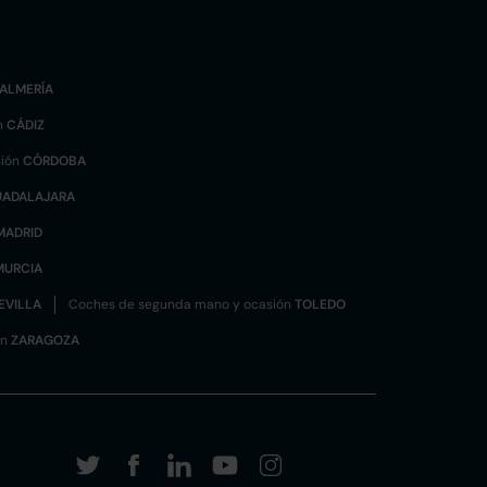
ALMERÍA
n
CÁDIZ
sión
CÓRDOBA
UADALAJARA
MADRID
MURCIA
EVILLA
Coches de segunda mano y ocasión
TOLEDO
ón
ZARAGOZA