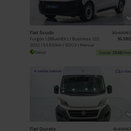
Fiat Scudo
20.490€
Furgón 1.5BlueHDI L1 Business 120
16.39
2022 | 63.832km | 120CV | Manual
Diésel
Desde
253€
/me
4 ruedas nuevas
3 días
Fiat Ducato
18.490€