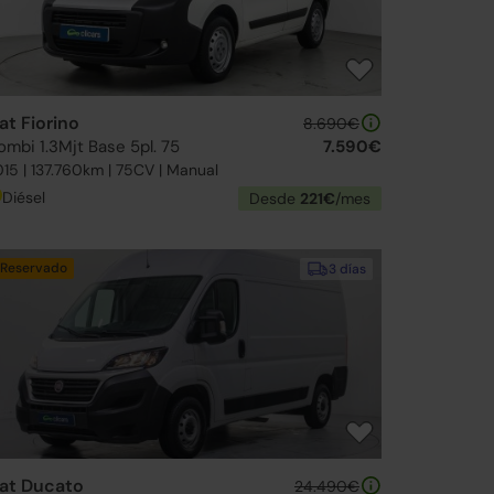
iat Fiorino
8.690€
ombi 1.3Mjt Base 5pl. 75
7.590€
15 | 137.760km | 75CV | Manual
Diésel
Desde
221€
/mes
Reservado
3 días
iat Ducato
24.490€