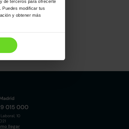
y de terceros para ofrecerte
. Puedes modificar tus
lo buscamos!
ración y obtener más
Madrid
19 015 000
 Laboral, 10
021
mo llegar