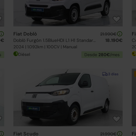
Fiat Doblò
F
21.990€
0€
Doblò Furgón 1.5BlueHDI L1 H1 Standard 650kg
18.190€
C
2024 | 1.092km | 100CV | Manual
20
Diésel
s
Desde
280€
/mes
3 días
Fiat Scudo
F
21.990€