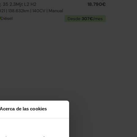
. 35 2.3Mjt L2 H2
18.790€
21 | 138.632km | 140CV | Manual
Diésel
Desde
307€
/mes
Acerca de las cookies