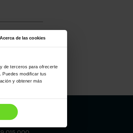
Acerca de las cookies
umo mixto
100
y de terceros para ofrecerte
. Puedes modificar tus
ración y obtener más
Maletero
292l
Madrid
19 015 000