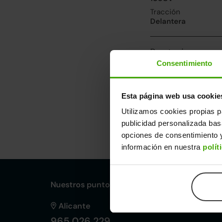
Tracción
Delantera
Prestaciones, co
Consentimiento
Velocidad máxima
183km/h
Consumo urbano
Esta página web usa cookie
5.4l/100
Utilizamos cookies propias p
publicidad personalizada ba
Dimensiones y ot
opciones de consentimiento y
Largo
An
información en nuestra
polít
4,04m
1,
Nuestros puntos de venta Clicars:
Alicante
965 026 229