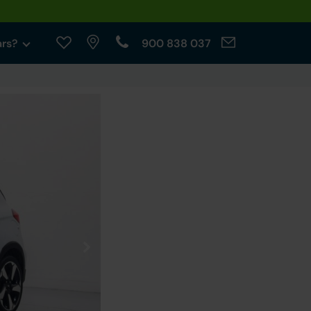
ars?
900 838 037