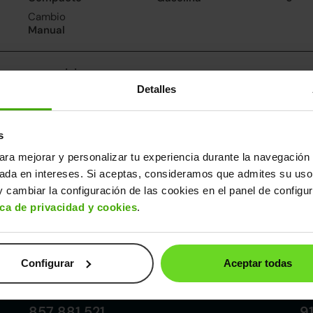
Cambio
Manual
nsumo y emisiones
Detalles
De 0 a 100 km/h
Emisiones
Cons
10.5segundos
113CO
4.3l/
2
Consumo carretera
s
3.6l/100
ara mejorar y personalizar tu experiencia durante la navegación 
sada en intereses. Si aceptas, consideramos que admites su uso
ros datos
 cambiar la configuración de las cookies en el panel de configu
cho
Alto
Peso
Depósito
ica de privacidad y cookies
.
74m
1,47m
1.091kg
42l
Configurar
Aceptar todas
Córdoba
857 881 521
9