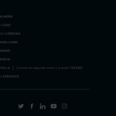
ALMERÍA
n
CÁDIZ
sión
CÓRDOBA
UADALAJARA
MADRID
MURCIA
EVILLA
Coches de segunda mano y ocasión
TOLEDO
ón
ZARAGOZA