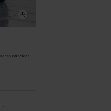
coches parecidos.
has