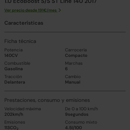
1.0 EcoBoost S/S ST Line 140 2017
Ver precio desde
191
€/
mes
Características
Ficha técnica
Potencia
Carrocería
140CV
Compacto
Combustible
Marchas
Gasolina
6
Tracción
Cambio
Delantera
Manual
Prestaciones, consumo y emisiones
Velocidad máxima
De 0 a 100 km/h
202km/h
9segundos
Emisiones
Consumo mixto
113CO
4.5l/100
2