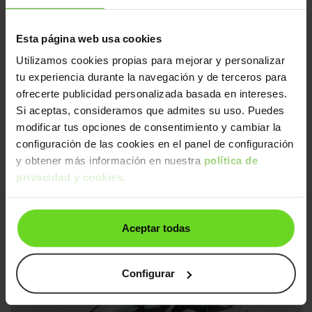
Gasolina
Desde
178€
/mes
Esta página web usa cookies
Ruedas delanteras nuevas
2 días
Utilizamos cookies propias para mejorar y personalizar
Control velocidad adaptativa
tu experiencia durante la navegación y de terceros para
ofrecerte publicidad personalizada basada en intereses.
Si aceptas, consideramos que admites su uso. Puedes
modificar tus opciones de consentimiento y cambiar la
configuración de las cookies en el panel de configuración
y obtener más información en nuestra
política de
privacidad y cookies
.
Ford Fiesta
15.990€
1.1 Ti-VCT Trend
11.790€
2023 | 49.264km | 75CV | Manual
Aceptar todas
Gasolina
Desde
185€
/mes
Ruedas delanteras nuevas
2 días
Configurar