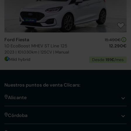
Ford Fiesta
15.490€
1.0 EcoBoost MHEV ST Line 125
12.290€
2023 | 101.030km | 125CV | Manual
Mild hybrid
Desde
191€
/mes
Nuestros puntos de venta Clicars:
Alicante
Córdoba