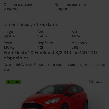
Consumo urbano
Consumo carretera
5.8l/100
3.8l/100
Dimensiones y otros datos
Largo
Ancho
Alto
4,04m
1,74m
1,47m
Peso
Depósito
Maletero
1.101kg
42l
292l
Ford Fiesta 1.0 EcoBoost S/S ST Line 140 2017
disponibles
Desde 191€/mes. Encuentra la versión que mejor se adapta
a ti.
↓ 300€
2 días