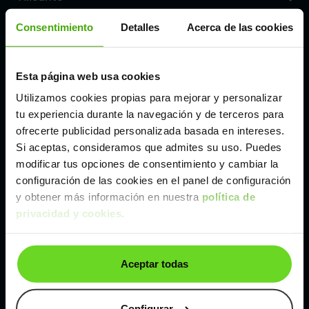
Consentimiento
Detalles
Acerca de las cookies
Córdoba
Esta página web usa cookies
Madrid
Utilizamos cookies propias para mejorar y personalizar
tu experiencia durante la navegación y de terceros para
Málaga
ofrecerte publicidad personalizada basada en intereses.
Si aceptas, consideramos que admites su uso. Puedes
modificar tus opciones de consentimiento y cambiar la
Valencia
configuración de las cookies en el panel de configuración
y obtener más información en nuestra
política de
Zaragoza
privacidad y cookies
.
Ver Ford Fiesta de segunda mano y ocasión
Aceptar todas
Ford Fiesta de segunda mano y ocasión
Configurar