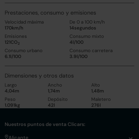
Prestaciones, consumo y emisiones
Velocidad máxima
De 0 a 100 km/h
170km/h
14segundos
Emisiones
Consumo mixto
121CO
4l/100
2
Consumo urbano
Consumo carretera
6.1l/100
3.9l/100
Dimensiones y otros datos
Largo
Ancho
Alto
4,04m
1,74m
1,48m
Peso
Depósito
Maletero
1.091kg
42l
276l
Nuestros puntos de venta Clicars:
Alicante