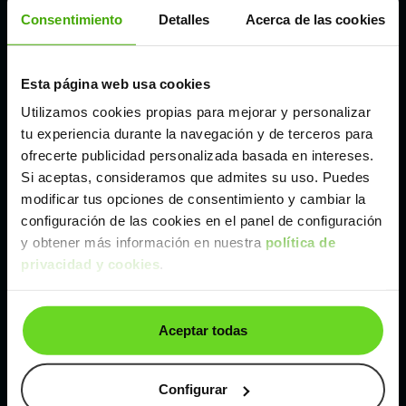
Córdoba
Consentimiento
Detalles
Acerca de las cookies
Madrid
Esta página web usa cookies
Utilizamos cookies propias para mejorar y personalizar
Málaga
tu experiencia durante la navegación y de terceros para
ofrecerte publicidad personalizada basada en intereses.
Si aceptas, consideramos que admites su uso. Puedes
Valencia
modificar tus opciones de consentimiento y cambiar la
configuración de las cookies en el panel de configuración
Zaragoza
y obtener más información en nuestra
política de
privacidad y cookies
.
Ver Ford Fiesta de segunda mano y ocasión
Aceptar todas
Ford Fiesta de segunda mano y ocasión
Coches de
segunda mano y ocasión por
Configurar
localización