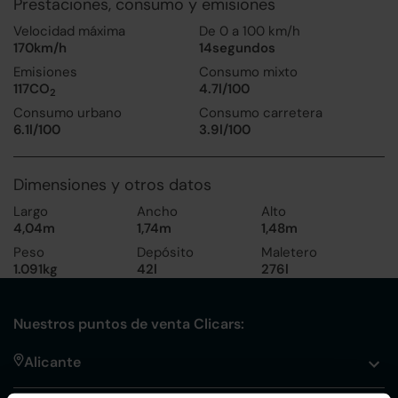
Prestaciones, consumo y emisiones
Velocidad máxima
De 0 a 100 km/h
170km/h
14segundos
Emisiones
Consumo mixto
117CO
4.7l/100
2
Consumo urbano
Consumo carretera
6.1l/100
3.9l/100
Dimensiones y otros datos
Largo
Ancho
Alto
4,04m
1,74m
1,48m
Peso
Depósito
Maletero
1.091kg
42l
276l
Nuestros puntos de venta Clicars:
Alicante