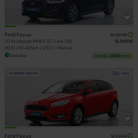
Ford Focus
19.990€
1.0 Ecoboost MHEV ST-Line 125
15.890€
2023 | 60.425km | 125CV | Manual
Gasolina
Desde
246€
/mes
4 ruedas nuevas
2 días
Ford Focus
12.990€