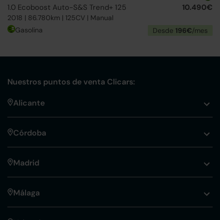
1.0 Ecoboost Auto-S&S Trend+ 125
10.490€
2018 | 86.780km | 125CV | Manual
Gasolina
Desde
196€
/mes
Nuestros puntos de venta Clicars:
Alicante
Córdoba
Madrid
Málaga