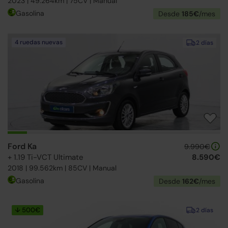
2023 | 49.264km | 75CV | Manual
Gasolina
Desde
185€
/mes
4 ruedas nuevas
2 días
Ford Ka
9.990€
+ 1.19 Ti-VCT Ultimate
8.590€
2018 | 99.562km | 85CV | Manual
Gasolina
Desde
162€
/mes
↓ 500€
2 días