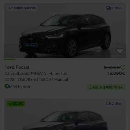
4 ruedas nuevas
2 días
Ford Focus
19.690€
1.0 Ecoboost MHEV ST-Line 155
15.690€
2023 | 78.528km | 155CV | Manual
Mild hybrid
Desde
243€
/mes
↓ 500€
2 días