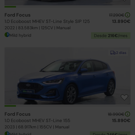
Ford Focus
17.290€
1.0 Ecoboost MHEV ST-Line Style SIP 125
13.890€
2022 | 83.583km | 125CV | Manual
Mild hybrid
Desde
216€
/mes
2 días
Ford Focus
18.990€
1.0 Ecoboost MHEV ST-Line 155
15.890€
2023 | 68.917km | 155CV | Manual
Mild hybrid
Desde
246€
/mes