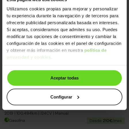
Ford Focus
19.690€
Utilizamos cookies propias para mejorar y personalizar
1.0 Ecoboost MHEV ST-Line 155
15.490€
tu experiencia durante la navegación y de terceros para
2023 | 76.964km | 155CV | Manual
ofrecerte publicidad personalizada basada en intereses.
Mild hybrid
Desde
239€
/mes
Si aceptas, consideramos que admites su uso. Puedes
modificar tus opciones de consentimiento y cambiar la
2 días
configuración de las cookies en el panel de configuración
y obtener más información en nuestra
política de
privacidad y cookies
.
Aceptar todas
Configurar
Ford Focus
14.990€
1.0 Ecoboost Trend Edition 125
11.190€
2019 | 100.494km | 124CV | Manual
Gasolina
Desde
210€
/mes