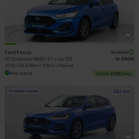
Ford Focus
18.990€
1.0 Ecoboost MHEV ST-Line 155
14.990€
2023 | 95.625km | 155CV | Manual
Mild hybrid
Desde
232€
/mes
4 ruedas nuevas
2 días