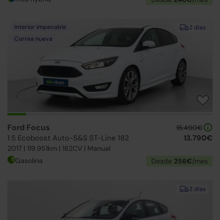
Interior impecable
2 días
Correa nueva
Ford Focus
16.490€
1.5 Ecoboost Auto-S&S ST-Line 182
13.790€
2017 | 119.951km | 182CV | Manual
Gasolina
Desde
256€
/mes
2 días