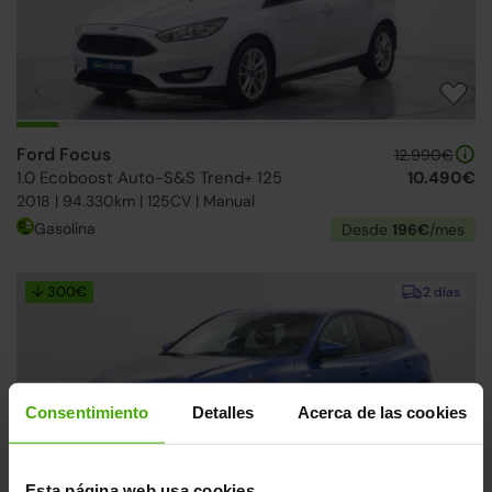
Ford Focus
12.990€
1.0 Ecoboost Auto-S&S Trend+ 125
10.490€
2018 | 94.330km | 125CV | Manual
Gasolina
Desde
196€
/mes
↓ 300€
2 días
Consentimiento
Detalles
Acerca de las cookies
Esta página web usa cookies