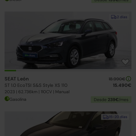
2 días
SEAT León
18.990€
ST 1.0 EcoTSI S&S Style XS 110
15.490€
2023 | 62.736km | 110CV | Manual
Gasolina
Desde
239€
/mes
15-20 días