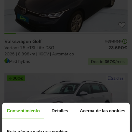
Volkswagen Golf
27.090€
Variant 1.5 eTSI Life DSG
23.690€
2025 | 8.898km | 116CV | Automático
Mild hybrid
Desde
367€
/mes
↓ 300€
2 días
Consentimiento
Detalles
Acerca de las cookies
Esta página web usa cookies