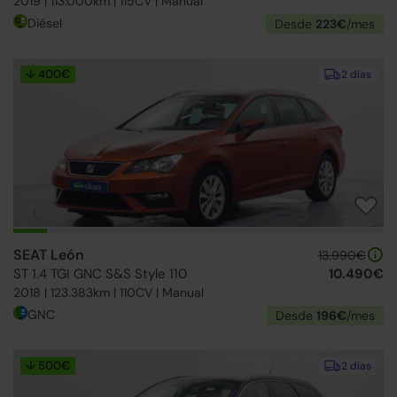
2019 | 113.000km | 115CV | Manual
Diésel
Desde
223€
/mes
↓ 400€
2 días
SEAT León
13.990€
ST 1.4 TGI GNC S&S Style 110
10.490€
2018 | 123.383km | 110CV | Manual
GNC
Desde
196€
/mes
↓ 500€
2 días