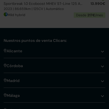
Sportbreak 1.0 Ecoboost MHEV ST-Line 125 Aut.
13.990€
2023 | 86.659km | 125CV | Automático
Mild hybrid
Desde
217€
/mes
Nuestros puntos de venta Clicars:
Alicante
Córdoba
Madrid
Málaga