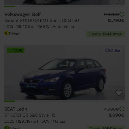
Volkswagen Golf
17.490€
Variant 2.0TDI CR BMT Sport DSG 150
12.790€
2015 | 119.401km | 150CV | Automático
Diésel
Desde
364€
/mes
↓ 400€
2 días
SEAT León
14.990€
ST 1.6TDI CR S&S Style 115
11.690€
2020 | 129.719km | 115CV | Manual
Diésel
Desde
199€
/mes