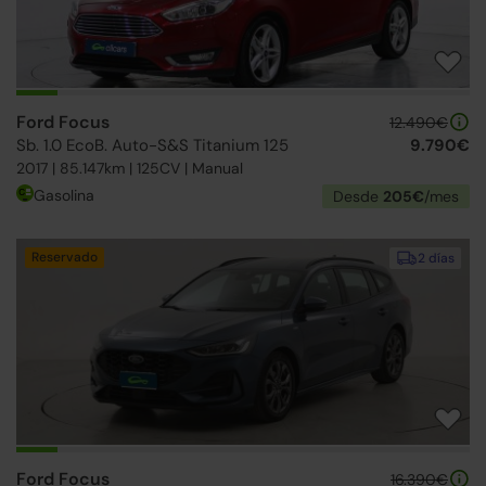
Ford Focus
12.490€
Sb. 1.0 EcoB. Auto-S&S Titanium 125
9.790€
2017 | 85.147km | 125CV | Manual
Gasolina
Desde
205€
/mes
Reservado
2 días
Ford Focus
16.390€