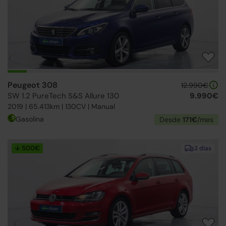
Peugeot 308
12.990€
SW 1.2 PureTech S&S Allure 130
9.990€
2019 | 65.413km | 130CV | Manual
Gasolina
Desde
171€
/mes
↓ 500€
2 días