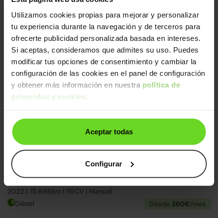
Volkswagen Golf
17.490€
Utilizamos cookies propias para mejorar y personalizar
Variant 1.6TDI CR BMT Advance DSG 110
14.290€
tu experiencia durante la navegación y de terceros para
2016 | 113.093km | 110CV | Automático
ofrecerte publicidad personalizada basada en intereses.
Diésel
Desde
338€
/mes
Si aceptas, consideramos que admites su uso. Puedes
modificar tus opciones de consentimiento y cambiar la
↓ 500€
2 días
configuración de las cookies en el panel de configuración
y obtener más información en nuestra
política de
privacidad y cookies
.
Aceptar todas
Configurar
Volkswagen Golf
20.990€
Variant 2.0TDI Life
16.790€
2022 | 75.686km | 115CV | Manual
Diésel
Desde
260€
/mes