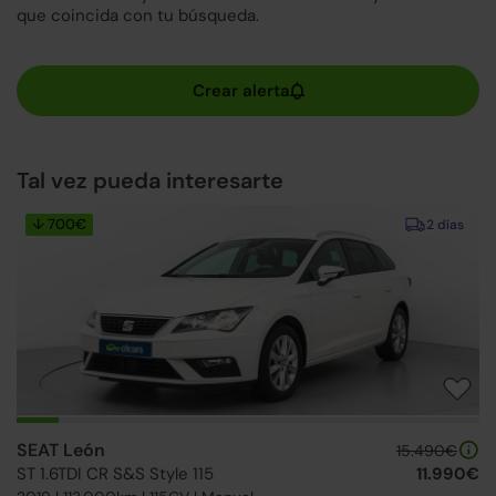
que coincida con tu búsqueda.
Tal vez pueda interesarte
↓ 700€
2 días
SEAT León
15.490€
ST 1.6TDI CR S&S Style 115
11.990€