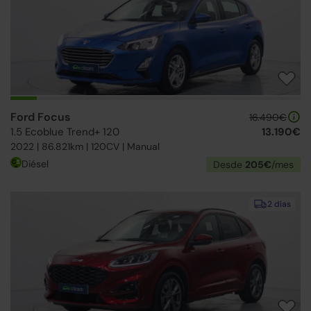
Ford Focus
16.490€
1.5 Ecoblue Trend+ 120
13.190€
2022 | 86.821km | 120CV | Manual
Diésel
Desde
205€
/mes
2 días