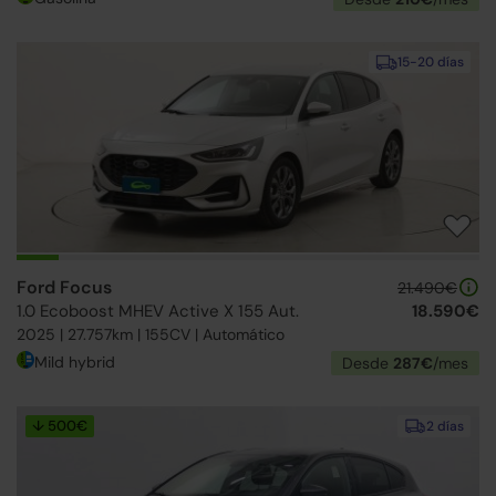
15-20 días
Ford Focus
21.490€
1.0 Ecoboost MHEV Active X 155 Aut.
18.590€
2025 | 27.757km | 155CV | Automático
Mild hybrid
Desde
287€
/mes
↓ 500€
2 días