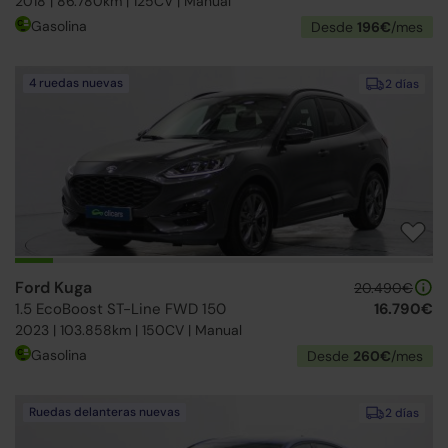
2018 | 86.780km | 125CV | Manual
Gasolina
Desde
196€
/mes
4 ruedas nuevas
2 días
Ford Kuga
20.490€
1.5 EcoBoost ST-Line FWD 150
16.790€
2023 | 103.858km | 150CV | Manual
Gasolina
Desde
260€
/mes
Ruedas delanteras nuevas
2 días