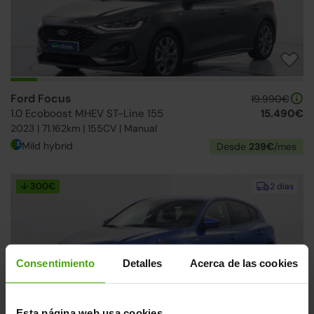
Ford Focus
19.990€
1.0 Ecoboost MHEV ST-Line 155
15.490€
2023 | 71.162km | 155CV | Manual
Mild hybrid
Desde
239€
/mes
↓ 300€
2 días
Consentimiento
Detalles
Acerca de las cookies
Esta página web usa cookies