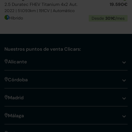
2.5 Duratec FHEV Titanium 4x2 Aut.
19.590€
2022 | 51.093km | 191CV | Automático
Híbrido
Desde
301€
/mes
Nuestros puntos de venta Clicars:
Alicante
Córdoba
Madrid
Málaga