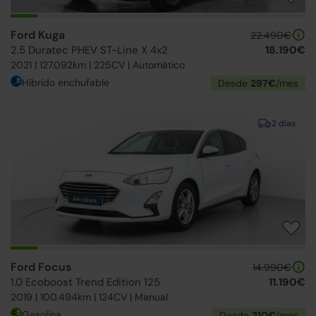
Ford Kuga
22.490€
2.5 Duratec PHEV ST-Line X 4x2
18.190€
2021 | 127.092km | 225CV | Automático
Híbrido enchufable
Desde
297€
/mes
2 días
Ford Focus
14.990€
1.0 Ecoboost Trend Edition 125
11.190€
2019 | 100.494km | 124CV | Manual
Gasolina
Desde
210€
/mes