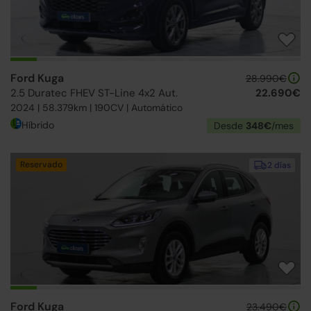
Ford Kuga
28.990€
2.5 Duratec FHEV ST-Line 4x2 Aut.
22.690€
2024 | 58.379km | 190CV | Automático
Híbrido
Desde
348€
/mes
Reservado
2 días
Ford Kuga
23.490€