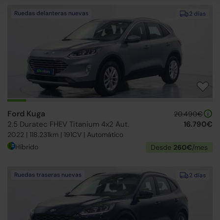
Ruedas delanteras nuevas
2 días
Ford Kuga
20.490€
2.5 Duratec FHEV Titanium 4x2 Aut.
16.790€
2022 | 118.231km | 191CV | Automático
Híbrido
Desde
260€
/mes
Ruedas traseras nuevas
2 días