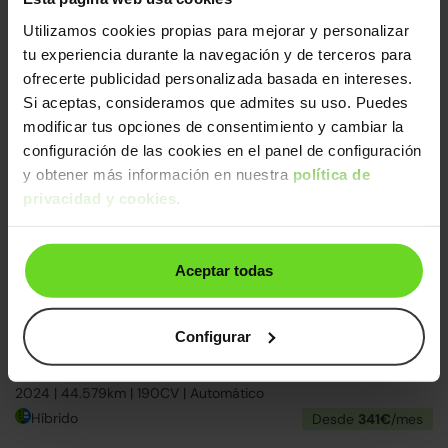
Ford Focus
19.690€
Utilizamos cookies propias para mejorar y personalizar
1.0 Ecoboost MHEV ST-Line 155
15.490€
tu experiencia durante la navegación y de terceros para
2023 | 76.964km | 155CV | Manual
ofrecerte publicidad personalizada basada en intereses.
Mild hybrid
Desde
239€
/mes
Si aceptas, consideramos que admites su uso. Puedes
modificar tus opciones de consentimiento y cambiar la
↓ 500€
2 días
configuración de las cookies en el panel de configuración
y obtener más información en nuestra
política de
privacidad y cookies
.
Aceptar todas
Configurar
Ford Kuga
27.990€
2.5 Duratec FHEV ST-Line 4x2 Aut.
22.290€
2024 | 44.579km | 190CV | Automático
Híbrido
Desde
341€
/mes