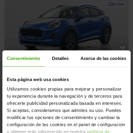
2 días
Consentimiento
Detalles
Acerca de las cookies
Ford Puma
16.490€
1.0 EcoBoost MHEV Titanium 125
12.690€
2022 | 108.669km | 125CV | Manual
Esta página web usa cookies
Mild hybrid
Desde
198€
/mes
Utilizamos cookies propias para mejorar y personalizar
tu experiencia durante la navegación y de terceros para
ofrecerte publicidad personalizada basada en intereses.
Si no encuentras el coche que quieres, ¡te
Si aceptas, consideramos que admites su uso. Puedes
lo buscamos!
modificar tus opciones de consentimiento y cambiar la
configuración de las cookies en el panel de configuración
y obtener más información en nuestra
política de