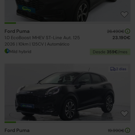
Ford Puma
26.490€
1.0 EcoBoost MHEV ST-Line Aut. 125
23.190€
2026 | 10km | 125CV | Automático
Mild hybrid
Desde
359€
/mes
2 días
Ford Puma
19.990€