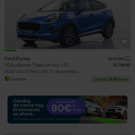
Ford Puma
16.990€
1.0 EcoBoost Titanium Aut. 125
13.790€
2020 | 92.877km | 125CV | Automático
Gasolina
Desde
217€
/mes