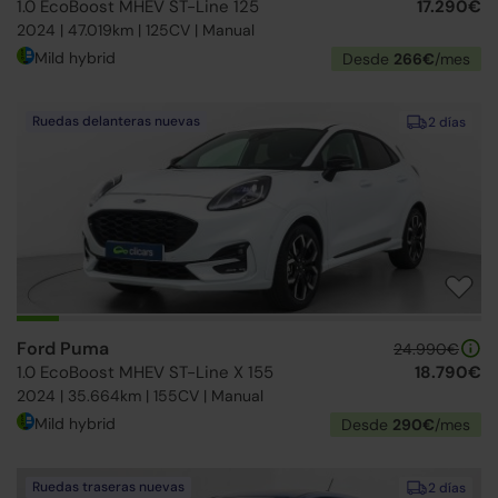
1.0 EcoBoost MHEV ST-Line 125
17.290€
2024 | 47.019km | 125CV | Manual
Mild hybrid
Desde
266€
/mes
Ruedas delanteras nuevas
2 días
Ford Puma
24.990€
1.0 EcoBoost MHEV ST-Line X 155
18.790€
2024 | 35.664km | 155CV | Manual
Mild hybrid
Desde
290€
/mes
Ruedas traseras nuevas
2 días