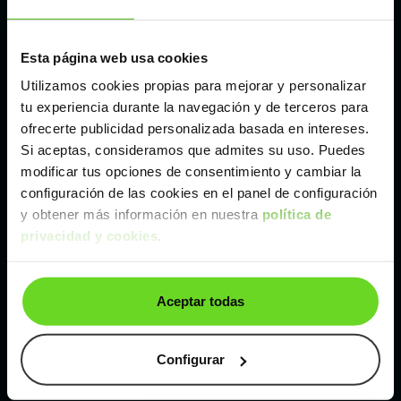
Madrid
Esta página web usa cookies
Málaga
Utilizamos cookies propias para mejorar y personalizar
tu experiencia durante la navegación y de terceros para
ofrecerte publicidad personalizada basada en intereses.
Valencia
Si aceptas, consideramos que admites su uso. Puedes
modificar tus opciones de consentimiento y cambiar la
Zaragoza
configuración de las cookies en el panel de configuración
y obtener más información en nuestra
política de
privacidad y cookies
.
Ver Ford Puma de segunda mano y ocasión
Ford Puma de segunda mano y ocasión
Aceptar todas
Coches de
segunda mano y ocasión por
localización
Configurar
Coches de segunda mano y ocasión
ALBACETE