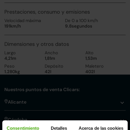
Prestaciones, consumo y emisiones
Velocidad máxima
De 0 a 100 km/h
191km/h
9.8segundos
Dimensiones y otros datos
Largo
Ancho
Alto
4,21m
1,81m
1,53m
Peso
Depósito
Maletero
1.280kg
42l
402l
Nuestros puntos de venta Clicars:
Alicante
Córdoba
Consentimiento
Detalles
Acerca de las cookies