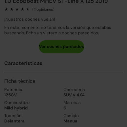
1.0 EcoBoost MHEV ST-Line X 125 2019
(4 opiniones)
¡Nuestros coches vuelan!
En este momento no tenemos la versión que estabas
buscando. Echa un vistazo a coches parecidos.
Características
Ficha técnica
Potencia
Carrocería
125CV
SUV y 4X4
Combustible
Marchas
Mild hybrid
6
Tracción
Cambio
Delantera
Manual