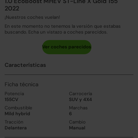
1.0 EcoBoost MHEV ST-Line X Gold 155
2022
¡Nuestros coches vuelan!
En este momento no tenemos la versión que estabas
buscando. Echa un vistazo a coches parecidos.
Características
Ficha técnica
Potencia
Carrocería
155CV
SUV y 4X4
Combustible
Marchas
Mild hybrid
6
Tracción
Cambio
Delantera
Manual