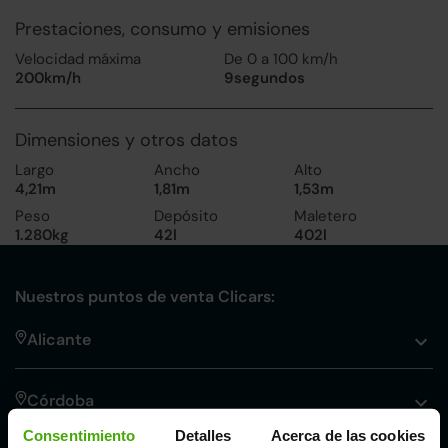
Prestaciones, consumo y emisiones
Velocidad máxima
De 0 a 100 km/h
200km/h
9segundos
Dimensiones y otros datos
Largo
Ancho
Alto
4,21m
1,81m
1,53m
Peso
Depósito
Maletero
1.280kg
42l
402l
Nuestros puntos de venta Clicars:
Alicante
Córdoba
Consentimiento
Detalles
Acerca de las cookies