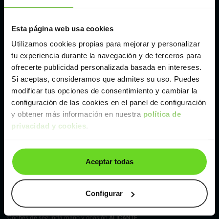
Madrid
Esta página web usa cookies
Málaga
Utilizamos cookies propias para mejorar y personalizar
tu experiencia durante la navegación y de terceros para
Valencia
ofrecerte publicidad personalizada basada en intereses.
Si aceptas, consideramos que admites su uso. Puedes
modificar tus opciones de consentimiento y cambiar la
Zaragoza
configuración de las cookies en el panel de configuración
y obtener más información en nuestra
política de
privacidad y cookies
.
Ver Ford Puma de segunda mano y ocasión
Ford Puma de segunda mano y ocasión
Aceptar todas
Coches de
segunda mano y ocasión por
localización
Configurar
Coches de segunda mano y ocasión
ALBACETE
Coches de segunda mano y ocasión
ALICANTE