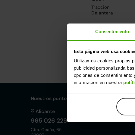
Tracción
Delantera
Prestaciones, co
Consentimiento
Velocidad máxima
191km/h
Esta página web usa cookie
Utilizamos cookies propias p
Dimensiones y ot
publicidad personalizada ba
Largo
An
opciones de consentimiento y
4,19m
1,8
información en nuestra
polít
Nuestros puntos de venta Clicars:
Alicante
965 026 229
Ctra. Ocaña, 65