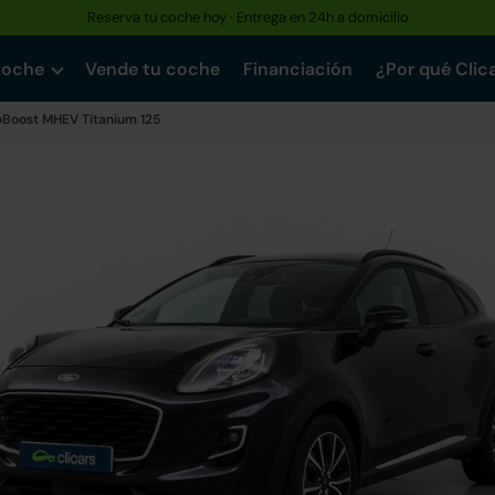
Reserva tu coche hoy · Entrega en 24h a domicilio
coche
Vende tu coche
Financiación
¿Por qué Clic
oBoost MHEV Titanium 125