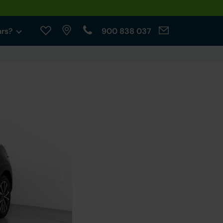
ars?
900 838 037