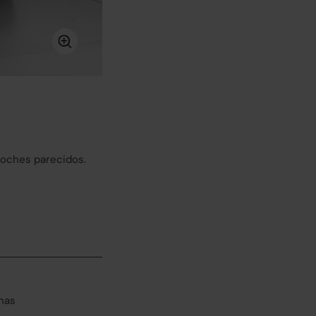
coches parecidos.
has