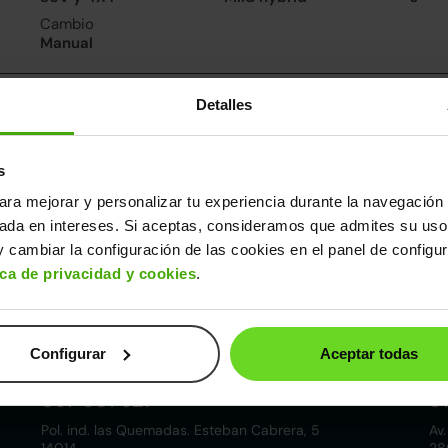
Cambio
Manual
nsumo y emisiones
Detalles
De 0 a 100 km/h
9.8segundos
s
ara mejorar y personalizar tu experiencia durante la navegación 
ros datos
sada en intereses. Si aceptas, consideramos que admites su uso
cho
Alto
Peso
Depósito
 cambiar la configuración de las cookies en el panel de configu
1m
1,54m
1.280kg
42l
ica de privacidad y cookies
.
Configurar
Aceptar todas
Córdoba
857 881 521
9
Pol. ind. las Quemadas. Esteban Cabrera, 5
Av.