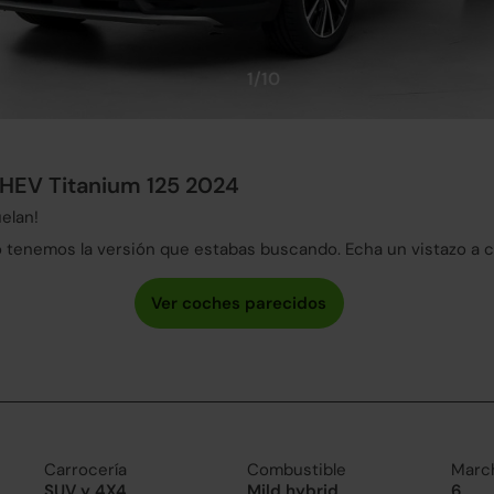
1/10
HEV Titanium 125 2024
elan!
tenemos la versión que estabas buscando. Echa un vistazo a 
Carrocería
Combustible
Marc
SUV y 4X4
Mild hybrid
6