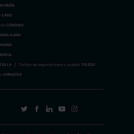
ALMERÍA
n
CÁDIZ
sión
CÓRDOBA
UADALAJARA
MADRID
MURCIA
EVILLA
Coches de segunda mano y ocasión
TOLEDO
ón
ZARAGOZA