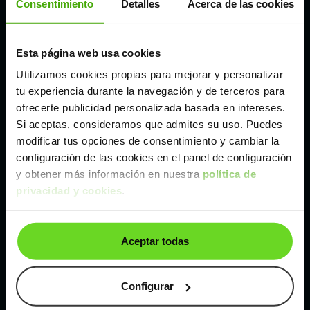
Consentimiento
Detalles
Acerca de las cookies
Madrid
Esta página web usa cookies
Utilizamos cookies propias para mejorar y personalizar
Málaga
tu experiencia durante la navegación y de terceros para
ofrecerte publicidad personalizada basada en intereses.
Valencia
Si aceptas, consideramos que admites su uso. Puedes
modificar tus opciones de consentimiento y cambiar la
configuración de las cookies en el panel de configuración
Zaragoza
y obtener más información en nuestra
política de
privacidad y cookies
.
Ver Ford Puma de segunda mano y ocasión
Ford Puma de segunda mano y ocasión
Aceptar todas
Coches de
segunda mano y ocasión por
localización
Configurar
Coches de segunda mano y ocasión
ALBACETE