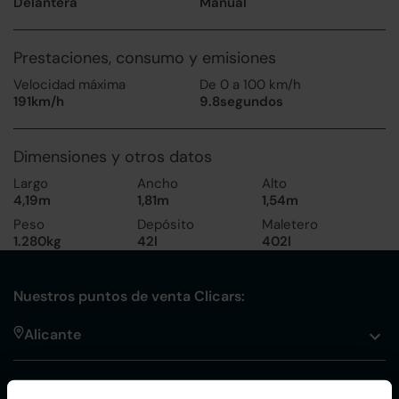
Delantera
Manual
Prestaciones, consumo y emisiones
Velocidad máxima
De 0 a 100 km/h
191km/h
9.8segundos
Dimensiones y otros datos
Largo
Ancho
Alto
4,19m
1,81m
1,54m
Peso
Depósito
Maletero
1.280kg
42l
402l
Nuestros puntos de venta Clicars:
Alicante
Córdoba