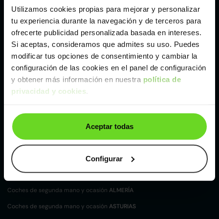
Utilizamos cookies propias para mejorar y personalizar
Otros coches Furgoneta de Ford de segunda
tu experiencia durante la navegación y de terceros para
mano y ocasión
ofrecerte publicidad personalizada basada en intereses.
Ford Tourneo Connect
Ford Transit Courier
Si aceptas, consideramos que admites su uso. Puedes
modificar tus opciones de consentimiento y cambiar la
configuración de las cookies en el panel de configuración
Tipos de carrocerías Ford
y obtener más información en nuestra
política de
Berlina Ford
Compacto Ford
Familiar Ford
privacidad y cookies
.
Furgoneta Ford
Monovolumen Ford
SUV y 4X4 Ford
Aceptar todas
Coches de
segunda mano y ocasión por
localización
Coches de segunda mano y ocasión
ALBACETE
Configurar
Coches de segunda mano y ocasión
ALICANTE
Coches de segunda mano y ocasión
ALMERÍA
Coches de segunda mano y ocasión
ASTURIAS