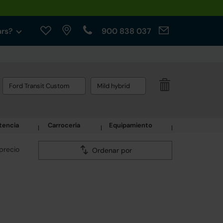
ars?
900 838 037
Ford Transit Custom
Mild hybrid
tencia
Carrocería
Equipamiento
precio
Ordenar por