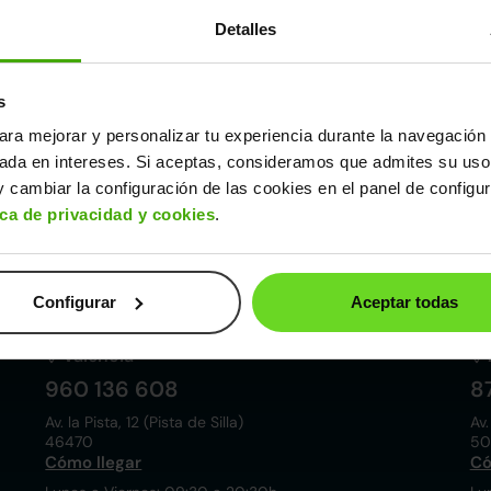
Detalles
s
ara mejorar y personalizar tu experiencia durante la navegación 
Córdoba
sada en intereses. Si aceptas, consideramos que admites su uso
857 881 521
9
 cambiar la configuración de las cookies en el panel de configu
Pol. ind. las Quemadas. Esteban Cabrera, 5
Av.
ica de privacidad y cookies
.
14014
28
Cómo llegar
Có
Lunes a Viernes: 09:30 a 20:30h
Lu
Sábados: 10:00 a 19:00h
Sá
Configurar
Aceptar todas
Valencia
960 136 608
8
Av. la Pista, 12 (Pista de Silla)
Av.
46470
50
Cómo llegar
Có