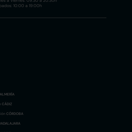
nes a Viernes: 09:30 a 20:30h
bados: 10:00 a 19:00h
ALMERÍA
n
CÁDIZ
sión
CÓRDOBA
UADALAJARA