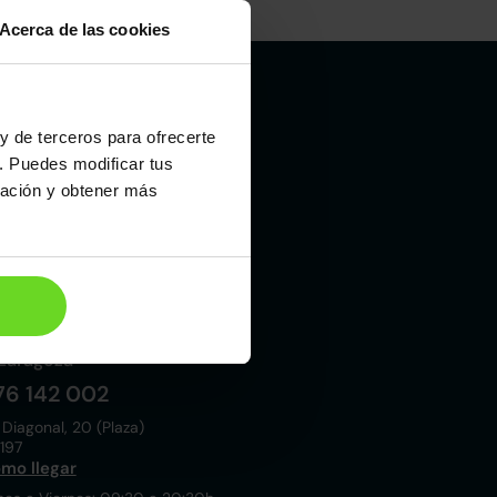
Acerca de las cookies
y de terceros para ofrecerte
Madrid
. Puedes modificar tus
19 015 000
ración y obtener más
 Laboral, 10
021
mo llegar
nes a Viernes: 09:00 a 20:30h
bados y Domingos: 10:00 a 19:00h
Zaragoza
76 142 002
 Diagonal, 20 (Plaza)
197
mo llegar