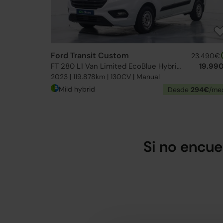
Ford Transit Custom
23.490€
FT 280 L1 Van Limited EcoBlue Hybrid 130
19.99
2023 | 119.878km | 130CV | Manual
Mild hybrid
Desde
294€
/me
Si no encue