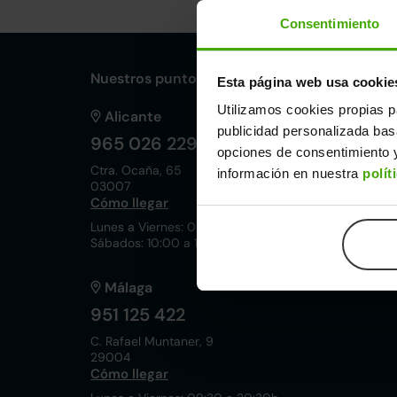
Consentimiento
Nuestros puntos de venta Clicars:
Esta página web usa cookie
Utilizamos cookies propias p
Alicante
publicidad personalizada ba
965 026 229
opciones de consentimiento y
Ctra. Ocaña, 65
información en nuestra
polít
03007
Cómo llegar
Lunes a Viernes: 09:30 a 20:30h
Sábados: 10:00 a 19:00h
Málaga
951 125 422
C. Rafael Muntaner, 9
29004
Cómo llegar