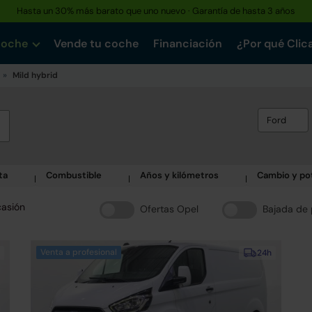
Hasta un 30% más barato que uno nuevo · Garantía de hasta 3 años
coche
Vende tu coche
Financiación
¿Por qué Clic
Mild hybrid
Ford
ta
Combustible
Años y kilómetros
Cambio y po
casión
Ofertas Opel
Bajada de 
Venta a profesional
24h