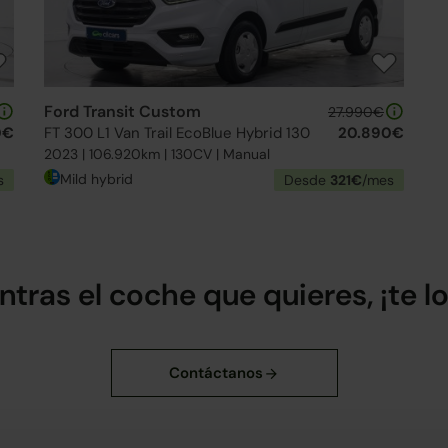
Ford Transit Custom
27.990€
0€
FT 300 L1 Van Trail EcoBlue Hybrid 130
20.890€
2023 | 106.920km | 130CV | Manual
Mild hybrid
s
Desde
321€
/mes
ntras el coche que quieres, ¡te 