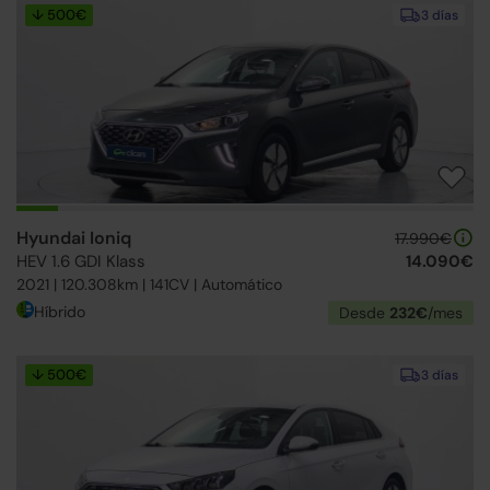
↓ 500€
3 días
Hyundai Ioniq
17.990€
HEV 1.6 GDI Klass
14.090€
2021 | 120.308km | 141CV | Automático
Híbrido
Desde
232€
/mes
↓ 500€
3 días