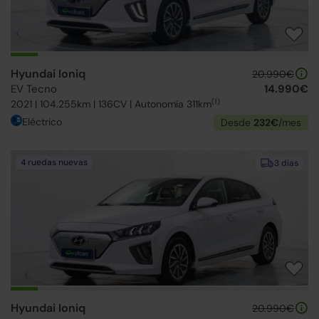
Hyundai Ioniq
20.990€
EV Tecno
14.990€
(1)
2021 | 104.255km | 136CV | Autonomía 311km
Eléctrico
Desde
232€
/mes
4 ruedas nuevas
3 días
Hyundai Ioniq
20.990€