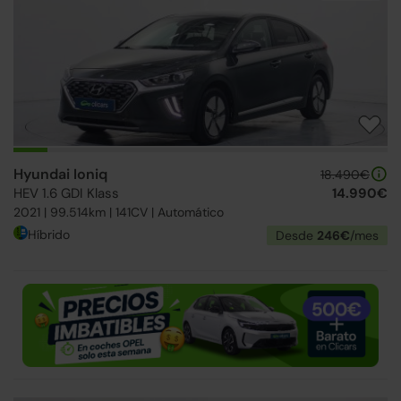
Hyundai Ioniq
18.490€
HEV 1.6 GDI Klass
14.990€
2021 | 99.514km | 141CV | Automático
Híbrido
Desde
246€
/mes