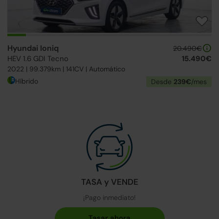
Hyundai Ioniq
20.490€
HEV 1.6 GDI Tecno
15.490€
2022 | 99.379km | 141CV | Automático
Híbrido
Desde
239€
/mes
TASA y VENDE
¡Pago inmediato!