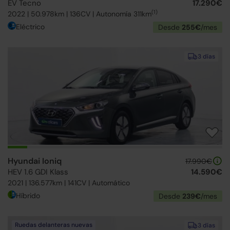
EV Tecno
17.290€
(1)
2022 | 50.978km | 136CV | Autonomía 311km
Eléctrico
Desde
255€
/mes
3 días
Hyundai Ioniq
17.990€
HEV 1.6 GDI Klass
14.590€
2021 | 136.577km | 141CV | Automático
Híbrido
Desde
239€
/mes
Ruedas delanteras nuevas
3 días