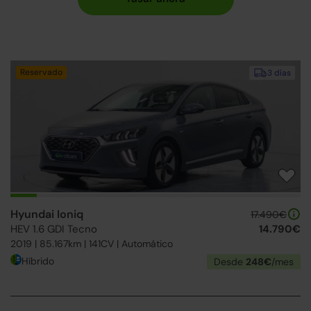
Reservado
3 días
Hyundai Ioniq
17.490€
HEV 1.6 GDI Tecno
14.790€
2019 | 85.167km | 141CV | Automático
Híbrido
Desde
248€
/mes