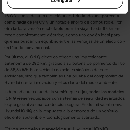
una conducción respetuosa con el medioambiente.
Configurar
El IONIQ híbrido combina la potencia de un motor de gasolina
1.6 GDi con la de un motor eléctrico, brindando una
potencia
combinada de 141 CV
y un notable ahorro de combustible. Por
otro lado, la versión enchufable permite viajar hasta 63 km en
modo completamente eléctrico, siendo una opción ideal para
quienes buscan un equilibrio entre las ventajas de un eléctrico y
un híbrido convencional.
Por último, el IONIQ eléctrico ofrece una impresionante
autonomía de 280 km
, gracias a su batería de polímeros de litio
de
38,3 kWh
. Este vehículo no solo es sinónimo de cero
emisiones, sino que también es una prueba del compromiso de
Hyundai con la innovación y el cuidado del medio ambiente.
Independientemente de la versión que elijas,
todos los modelos
IONIQ vienen equipados con sistemas de seguridad avanzados
,
lo que garantiza una conducción segura. En definitiva, el nuevo
Hyundai IONIQ es la respuesta a la demanda de un vehículo
eficiente, sostenible y tecnológicamente avanzado.
Otros modelos parecidos al Hyundai IONIQ