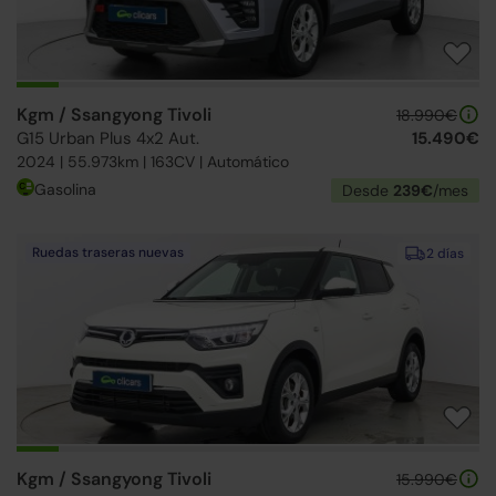
Kgm / Ssangyong Tivoli
18.990€
G15 Urban Plus 4x2 Aut.
15.490€
2024 | 55.973km | 163CV | Automático
Gasolina
Desde
239€
/mes
Ruedas traseras nuevas
2 días
Kgm / Ssangyong Tivoli
15.990€