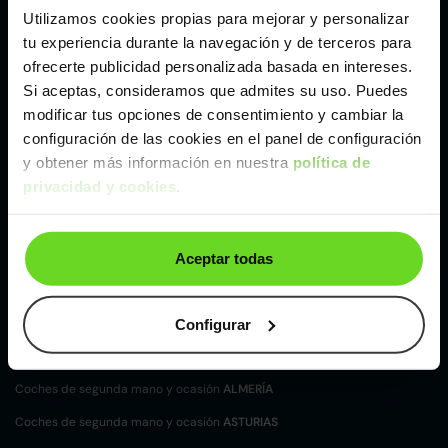
Utilizamos cookies propias para mejorar y personalizar
Otros coches SUV y 4X4 de Kia de segunda mano
tu experiencia durante la navegación y de terceros para
y ocasión
ofrecerte publicidad personalizada basada en intereses.
Kia EV6
Kia Sportage
Kia Stonic
Kia XCeed
Si aceptas, consideramos que admites su uso. Puedes
modificar tus opciones de consentimiento y cambiar la
configuración de las cookies en el panel de configuración
Tipos de carrocerías Kia
y obtener más información en nuestra
política de
Compacto Kia
Familiar Kia
Monovolumen Kia
privacidad y cookies
.
SUV y 4X4 Kia
Aceptar todas
Coches de
segunda mano y ocasión por
localización
Coches de segunda mano y ocasión
ALBACETE
Configurar
Coches de segunda mano y ocasión
ALICANTE
Coches de segunda mano y ocasión
ALMERÍA
Coches de segunda mano y ocasión
ASTURIAS