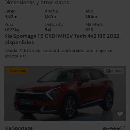
Dimensiones y otros datos
Largo
Ancho
Alto
4,52m
1,87m
1,65m
Peso
Depósito
Maletero
1.523kg
54l
526l
Kia Sportage 1.6 CRDi MHEV Tech 4x2 136 2022
disponibles
Desde 246€/mes. Encuentra la versión que mejor se
adapta a ti.
Reservado
2 días
Kia Sportage
25.490€