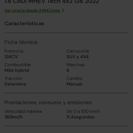
1.6 CRDi MHEV Tech 4x2 136 2022
Ver precio desde
246
€/
mes
Características
Ficha técnica
Potencia
Carrocería
136CV
SUV y 4X4
Combustible
Marchas
Mild hybrid
6
Tracción
Cambio
Delantera
Manual
Prestaciones, consumo y emisiones
Velocidad máxima
De 0 a 100 km/h
180km/h
11.4segundos