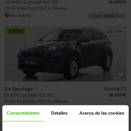
1.6 MHEV Concept 4x2 136
14.990€
2019 | 86.647km | 136CV | Manual
Mild hybrid
Desde
253€
/mes
↓ 500€
2 días
Kia Sportage
20.490€
1.6 GDi Concept 4x2 132
16.390€
2021 | 46.320km | 132CV | Manual
Gasolina
Desde
253€
/mes
Consentimiento
Detalles
Acerca de las cookies
2 días