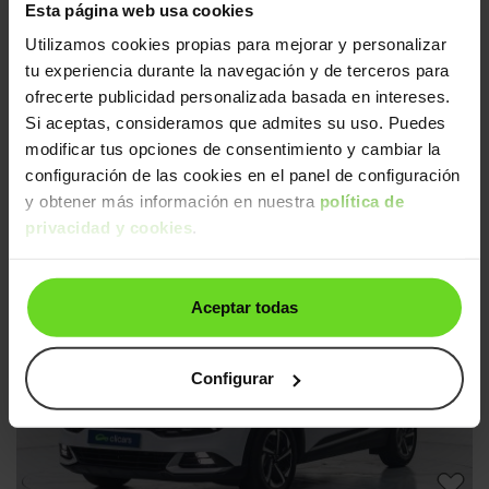
Esta página web usa cookies
Utilizamos cookies propias para mejorar y personalizar
tu experiencia durante la navegación y de terceros para
ofrecerte publicidad personalizada basada en intereses.
Si aceptas, consideramos que admites su uso. Puedes
modificar tus opciones de consentimiento y cambiar la
configuración de las cookies en el panel de configuración
Kia Sportage
18.990€
y obtener más información en nuestra
política de
1.6 GDi Drive Plus 4x2 132
15.190€
privacidad y cookies
.
2019 | 74.879km | 132CV | Manual
Gasolina
Desde
256€
/mes
Aceptar todas
Faros Led
2 días
Configurar