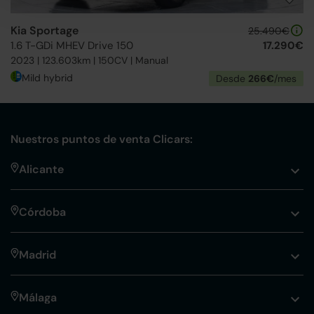
Kia Sportage
25.490€
1.6 T-GDi MHEV Drive 150
17.290€
2023 | 123.603km | 150CV | Manual
Mild hybrid
Desde
266€
/mes
Nuestros puntos de venta Clicars:
Alicante
Córdoba
Madrid
Málaga