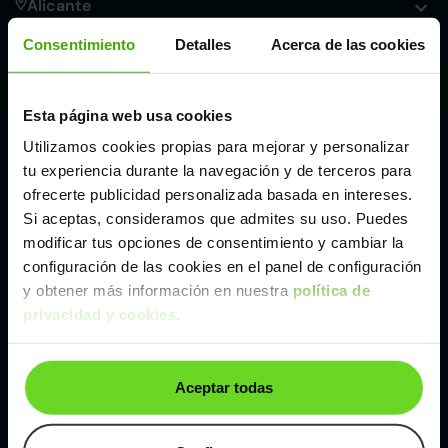
Alicante
Consentimiento
Detalles
Acerca de las cookies
Córdoba
Esta página web usa cookies
Madrid
Utilizamos cookies propias para mejorar y personalizar
tu experiencia durante la navegación y de terceros para
Málaga
ofrecerte publicidad personalizada basada en intereses.
Si aceptas, consideramos que admites su uso. Puedes
modificar tus opciones de consentimiento y cambiar la
Valencia
configuración de las cookies en el panel de configuración
y obtener más información en nuestra
política de
Zaragoza
privacidad y cookies
.
Ver Kia Sportage de segunda mano y ocasión
Aceptar todas
Kia Sportage de segunda mano y ocasión