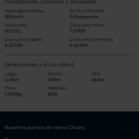
Prestaciones, consumo y emisiones
Velocidad máxima
De 0 a 100 km/h
182km/h
11.5segundos
Emisiones
Consumo mixto
162CO
7.1l/100
2
Consumo urbano
Consumo carretera
8.2l/100
6.4l/100
Dimensiones y otros datos
Largo
Ancho
Alto
4,49m
1,86m
1,64m
Peso
Maletero
1.490kg
503l
Nuestros puntos de venta Clicars: