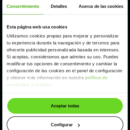
Córdoba
Consentimiento
Detalles
Acerca de las cookies
Madrid
Esta página web usa cookies
Utilizamos cookies propias para mejorar y personalizar
Málaga
tu experiencia durante la navegación y de terceros para
ofrecerte publicidad personalizada basada en intereses.
Si aceptas, consideramos que admites su uso. Puedes
Valencia
modificar tus opciones de consentimiento y cambiar la
configuración de las cookies en el panel de configuración
Zaragoza
y obtener más información en nuestra
política de
privacidad y cookies
.
Ver Kia Sportage de segunda mano y ocasión
Aceptar todas
Kia Sportage de segunda mano y ocasión
Coches de
segunda mano y ocasión por
Configurar
localización