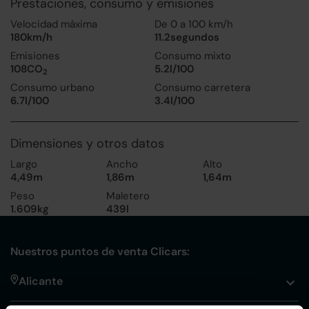
Prestaciones, consumo y emisiones
Velocidad máxima
De 0 a 100 km/h
180km/h
11.2segundos
Emisiones
Consumo mixto
108CO
5.2l/100
2
Consumo urbano
Consumo carretera
6.7l/100
3.4l/100
Dimensiones y otros datos
Largo
Ancho
Alto
4,49m
1,86m
1,64m
Peso
Maletero
1.609kg
439l
Nuestros puntos de venta Clicars:
Alicante