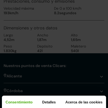
Prestaciones, consumo y emisiones
Velocidad máxima
De 0 a 100 km/h
193km/h
8.2segundos
Dimensiones y otros datos
Largo
Ancho
Alto
4,52m
1,87m
1,65m
Peso
Depósito
Maletero
1.830kg
42l
540l
Nuestros puntos de venta Clicars:
Alicante
Córdoba
Consentimiento
Detalles
Acerca de las cookies
Madrid