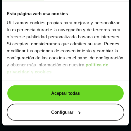
Esta página web usa cookies
Málaga
Utilizamos cookies propias para mejorar y personalizar
tu experiencia durante la navegación y de terceros para
Valencia
ofrecerte publicidad personalizada basada en intereses.
Si aceptas, consideramos que admites su uso. Puedes
Zaragoza
modificar tus opciones de consentimiento y cambiar la
configuración de las cookies en el panel de configuración
y obtener más información en nuestra
política de
Ver Kia Sportage de segunda mano y ocasión
privacidad y cookies
.
Kia Sportage de segunda mano y ocasión
Aceptar todas
Coches de
segunda mano y ocasión por
localización
Configurar
Coches de segunda mano y ocasión
ALBACETE
Coches de segunda mano y ocasión
ALICANTE