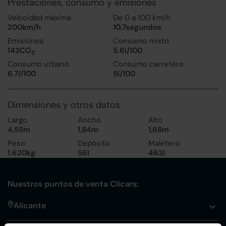
Prestaciones, consumo y emisiones
Velocidad máxima
De 0 a 100 km/h
200km/h
10.7segundos
Emisiones
Consumo mixto
143CO
5.6l/100
2
Consumo urbano
Consumo carretera
6.7l/100
5l/100
Dimensiones y otros datos
Largo
Ancho
Alto
4,55m
1,84m
1,68m
Peso
Depósito
Maletero
1.620kg
56l
463l
Nuestros puntos de venta Clicars:
Alicante