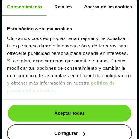
Córdoba
Consentimiento
Detalles
Acerca de las cookies
Madrid
Esta página web usa cookies
Utilizamos cookies propias para mejorar y personalizar
Málaga
tu experiencia durante la navegación y de terceros para
ofrecerte publicidad personalizada basada en intereses.
Si aceptas, consideramos que admites su uso. Puedes
Valencia
modificar tus opciones de consentimiento y cambiar la
configuración de las cookies en el panel de configuración
Zaragoza
y obtener más información en nuestra
política de
privacidad y cookies
.
Ver Mazda CX-5 de segunda mano y ocasión
Aceptar todas
Mazda CX-5 de segunda mano y ocasión
Coches de
segunda mano y ocasión por
Configurar
localización