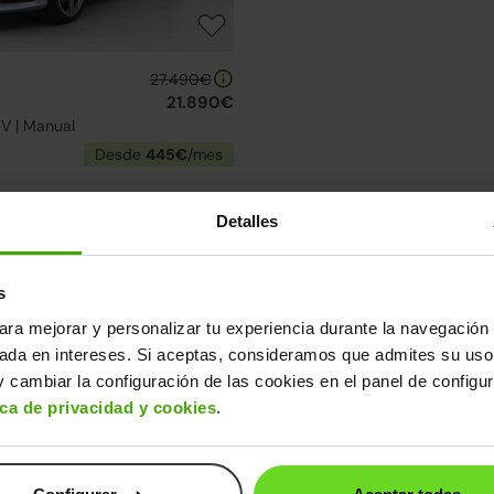
27.490€
21.890€
CV | Manual
Desde
445€
/mes
elección de Mercedes Clase C
Detalles
uentra el modelo que mejor se adapta a ti.
ase C
s
↓ 500€
24h
ara mejorar y personalizar tu experiencia durante la navegación 
sada en intereses. Si aceptas, consideramos que admites su uso
 cambiar la configuración de las cookies en el panel de configu
ica de privacidad y cookies
.