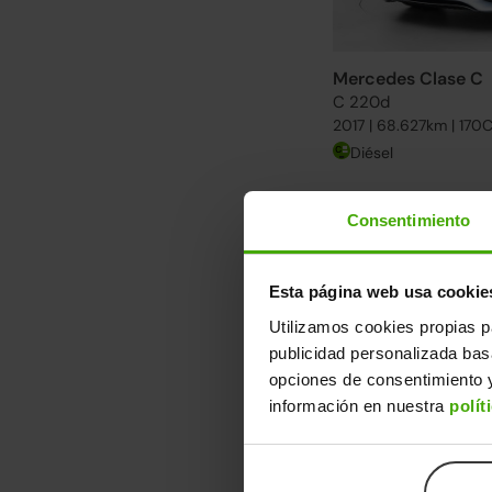
Mercedes Clase C
C 220d
2017 | 68.627km | 170
Diésel
Descubre otra s
Consentimiento
Desde 431€/mes. Enc
Ver más Mercedes Cl
Esta página web usa cookie
↓ 1.000€
Utilizamos cookies propias p
publicidad personalizada ba
opciones de consentimiento y
información en nuestra
polít