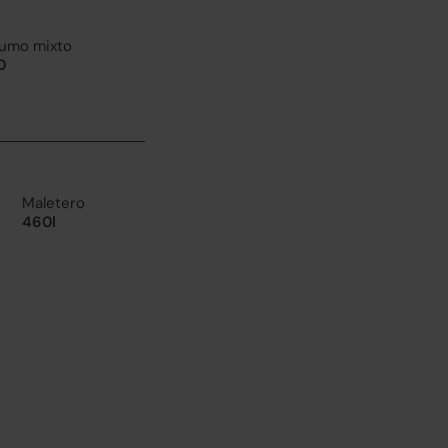
umo mixto
0
Maletero
460l