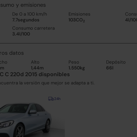
nsumo y emisiones
De 0 a 100 km/h
Emisiones
Cons
7.7segundos
103CO
4l/10
2
Consumo carretera
3.4l/100
ros datos
cho
Alto
Peso
Depósito
1m
1,44m
1.550kg
66l
C C 220d 2015 disponibles
uentra la versión que mejor se adapta a ti.
24h