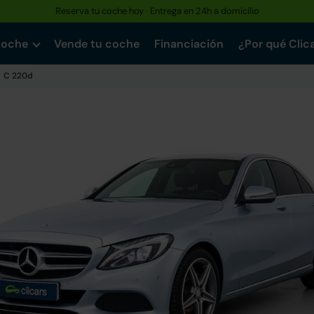
Reserva tu coche hoy · Entrega en 24h a domicilio
Hasta un 30% más barato que uno nuevo · Garantía de hasta 3 años
coche
Vende tu coche
Financiación
¿Por qué Clic
C 220d