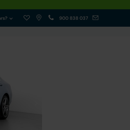
ars?
900 838 037