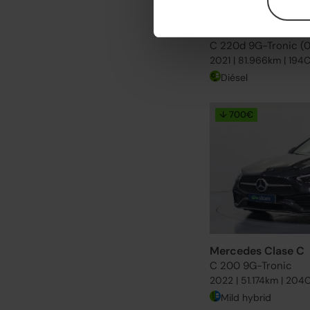
Mercedes Clase C
C 220d 9G-Tronic (0
2021 | 81.966km | 194
Diésel
↓ 700€
Mercedes Clase C
C 200 9G-Tronic
2022 | 51.174km | 204
Mild hybrid