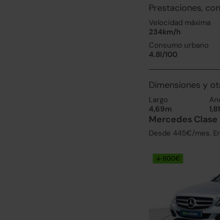
Prestaciones, co
Velocidad máxima
234km/h
Consumo urbano
4.8l/100
Dimensiones y ot
Largo
An
4,69m
1,8
Mercedes Clase 
Desde 445€/mes. Enc
↓ 600€