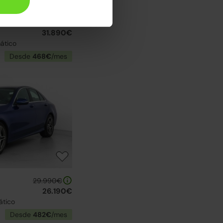
38.990€
31.890€
ático
Desde
468€
/mes
29.990€
26.190€
ático
Desde
482€
/mes