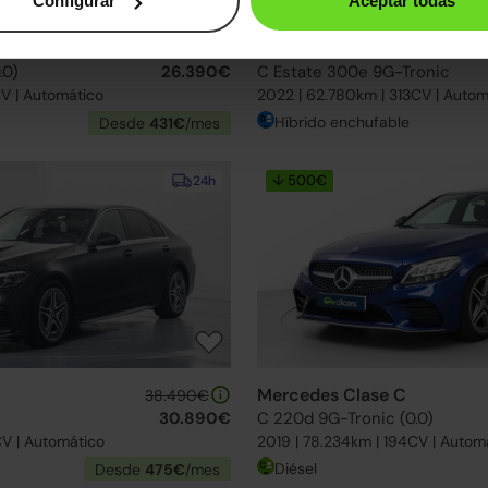
Configurar
Aceptar todas
Mercedes Clase C
31.990€
.0)
26.390€
C Estate 300e 9G-Tronic
CV | Automático
2022 | 62.780km | 313CV | Autom
Híbrido enchufable
Desde
431€
/mes
↓ 500€
24h
Mercedes Clase C
38.490€
30.890€
C 220d 9G-Tronic (0.0)
CV | Automático
2019 | 78.234km | 194CV | Autom
Diésel
Desde
475€
/mes