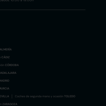
bados: 10:00 a 19:00h
ALMERÍA
n
CÁDIZ
sión
CÓRDOBA
UADALAJARA
MADRID
MURCIA
EVILLA
Coches de segunda mano y ocasión
TOLEDO
ón
ZARAGOZA