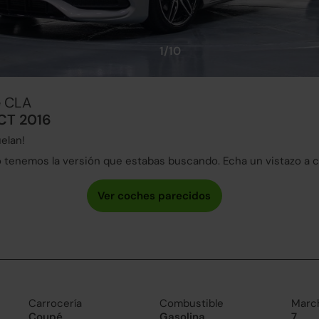
1/10
e CLA
CT 2016
elan!
tenemos la versión que estabas buscando. Echa un vistazo a 
Carrocería
Combustible
Marc
Coupé
Gasolina
7