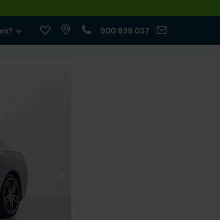
ars?
900 838 037