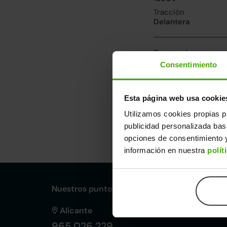
Tracción
Delantera
Prestaciones, co
Consentimiento
Velocidad máxima
230km/h
Consumo urbano
Esta página web usa cookie
8.1l/100
Utilizamos cookies propias p
publicidad personalizada ba
Dimensiones y ot
opciones de consentimiento y
Largo
An
información en nuestra
polít
4,64m
1,
Nuestros puntos de venta Clicars:
Alicante
965 026 229