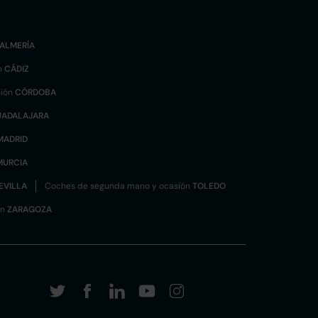
ALMERÍA
n
CÁDIZ
sión
CÓRDOBA
UADALAJARA
MADRID
MURCIA
EVILLA
Coches de segunda mano y ocasión
TOLEDO
ón
ZARAGOZA