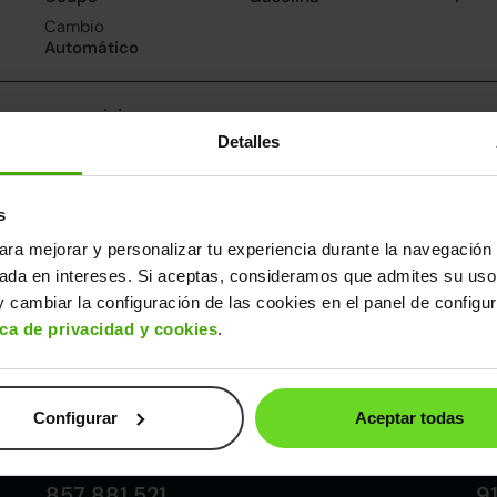
Cambio
Automático
nsumo y emisiones
Detalles
De 0 a 100 km/h
Emisiones
Cons
7.9segundos
146CO
6.4l/
2
Consumo carretera
s
5.4l/100
ara mejorar y personalizar tu experiencia durante la navegación 
sada en intereses. Si aceptas, consideramos que admites su uso
ros datos
 cambiar la configuración de las cookies en el panel de configu
cho
Alto
Peso
Depósito
ica de privacidad y cookies
.
78m
1,43m
1.430kg
50l
Configurar
Aceptar todas
Córdoba
857 881 521
9