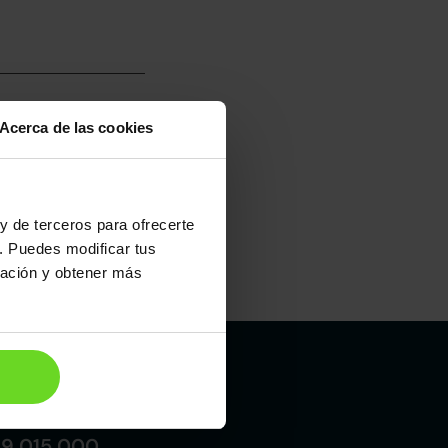
Acerca de las cookies
umo mixto
100
y de terceros para ofrecerte
. Puedes modificar tus
ración y obtener más
Maletero
470l
Madrid
19 015 000