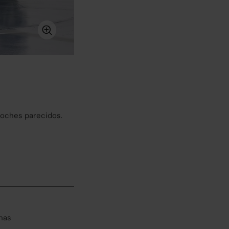
coches parecidos.
has