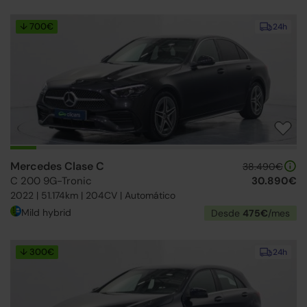
↓ 700€
24h
Mercedes Clase C
38.490€
C 200 9G-Tronic
30.890€
2022 | 51.174km | 204CV | Automático
Mild hybrid
Desde
475€
/mes
↓ 300€
24h