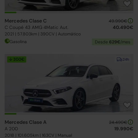
Mercedes Clase C
49.990€
C Coupé 43 AMG 4Matic Aut.
40.490€
2021 | 57.803km | 390CV | Automático
Gasolina
Desde
629€
/mes
↓ 300€
24h
Mercedes Clase A
24.490€
A 200
19.990€
2018 | 101.605km | 163CV | Manual