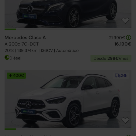
Mercedes Clase A
21.990€
A 200d 7G-DCT
16.190€
2018 | 139.374km | 136CV | Automático
Diésel
Desde
298€
/mes
↓ 400€
24h