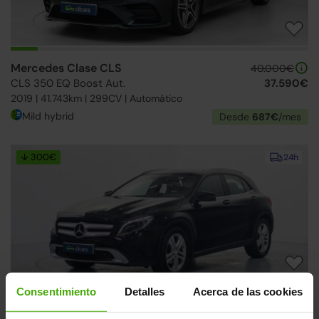
Mercedes Clase CLS
40.000€
CLS 350 EQ Boost Aut.
37.590€
2019 | 41.743km | 299CV | Automático
Mild hybrid
Desde
687€
/mes
↓ 300€
24h
Consentimiento
Detalles
Acerca de las cookies
Mercedes Clase GLA
19.990€
GLA 200d Urban
16.890€