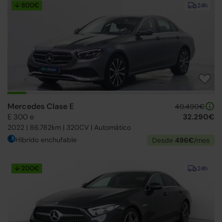
↓ 800€
24h
Mercedes Clase E
40.490€
E 300 e
32.290€
2022 | 86.782km | 320CV | Automático
Híbrido enchufable
Desde
496€
/mes
↓ 200€
24h