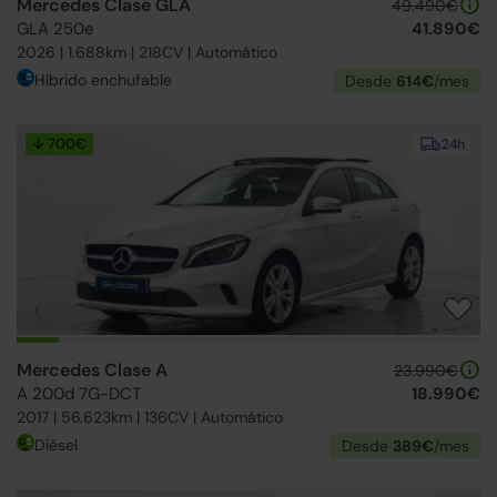
Mercedes Clase GLA
49.490€
GLA 250e
41.890€
2026 | 1.688km | 218CV | Automático
Híbrido enchufable
Desde
614€
/mes
↓ 700€
24h
Mercedes Clase A
23.990€
A 200d 7G-DCT
18.990€
2017 | 56.623km | 136CV | Automático
Diésel
Desde
389€
/mes