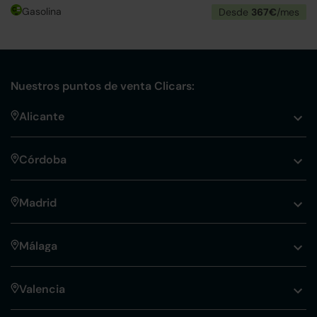
Gasolina
Desde
367€
/mes
Nuestros puntos de venta Clicars:
Alicante
Córdoba
Madrid
Málaga
Valencia