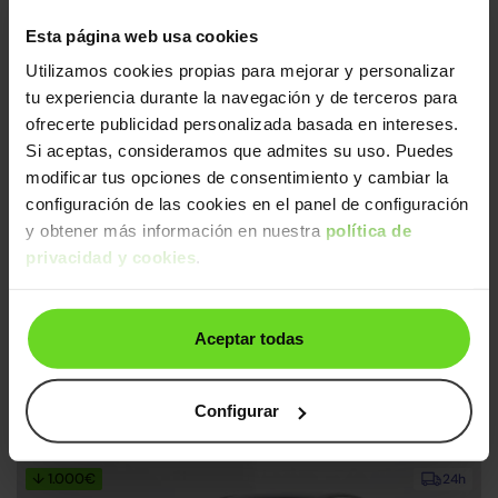
2016 | 105.090km | 136CV | Manual
Esta página web usa cookies
Diésel
Desde
397€
/mes
Utilizamos cookies propias para mejorar y personalizar
tu experiencia durante la navegación y de terceros para
↓ 500€
24h
ofrecerte publicidad personalizada basada en intereses.
Si aceptas, consideramos que admites su uso. Puedes
modificar tus opciones de consentimiento y cambiar la
configuración de las cookies en el panel de configuración
y obtener más información en nuestra
política de
privacidad y cookies
.
Mercedes Clase A
Aceptar todas
18.990€
A 180d 7G-DCT
15.690€
2017 | 111.818km | 109CV | Automático
Configurar
Diésel
Desde
322€
/mes
↓ 1.000€
24h