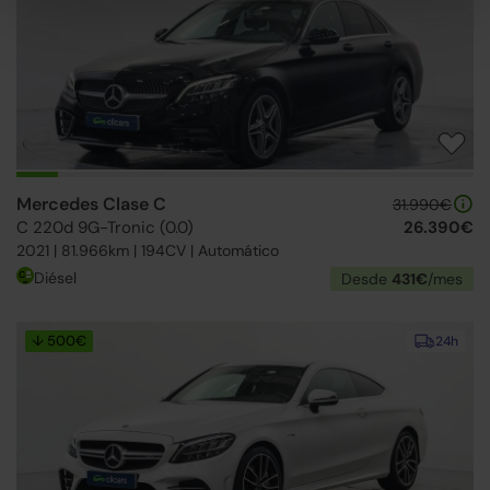
Mercedes Clase C
31.990€
C 220d 9G-Tronic (0.0)
26.390€
2021 | 81.966km | 194CV | Automático
Diésel
Desde
431€
/mes
↓ 500€
24h