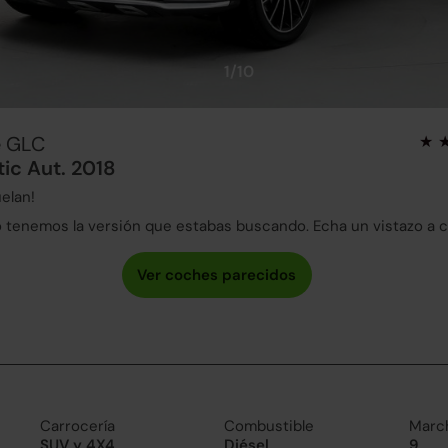
1/10
e GLC
ic Aut. 2018
elan!
tenemos la versión que estabas buscando. Echa un vistazo a 
Carrocería
Combustible
Marc
SUV y 4X4
Diésel
9