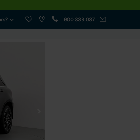
ars?
900 838 037