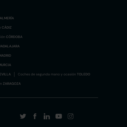
ALMERÍA
n
CÁDIZ
sión
CÓRDOBA
UADALAJARA
MADRID
MURCIA
EVILLA
Coches de segunda mano y ocasión
TOLEDO
ón
ZARAGOZA