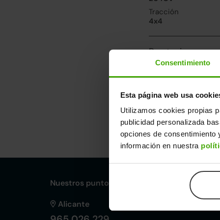
Tracción
4x4
Prestaciones, co
Consentimiento
Velocidad máxima
222km/h
Consumo urbano
Esta página web usa cookie
6.9l/100
Utilizamos cookies propias p
publicidad personalizada ba
Dimensiones y ot
opciones de consentimiento y
Largo
An
información en nuestra
polít
4,66m
1,
Nuestros puntos de venta Clicars:
Alicante
965 026 229