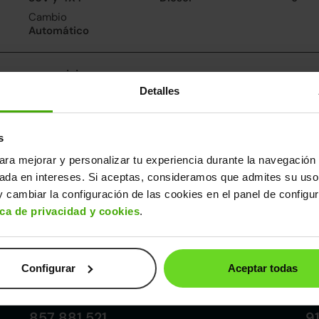
Cambio
Automático
nsumo y emisiones
Detalles
De 0 a 100 km/h
Emisiones
Cons
7.6segundos
161CO
6.1l/
2
Consumo carretera
s
5.4l/100
ara mejorar y personalizar tu experiencia durante la navegación 
sada en intereses. Si aceptas, consideramos que admites su uso
ros datos
 cambiar la configuración de las cookies en el panel de configu
cho
Alto
Peso
Depósito
ica de privacidad y cookies
.
89m
1,64m
1.855kg
57l
Configurar
Aceptar todas
Córdoba
857 881 521
9