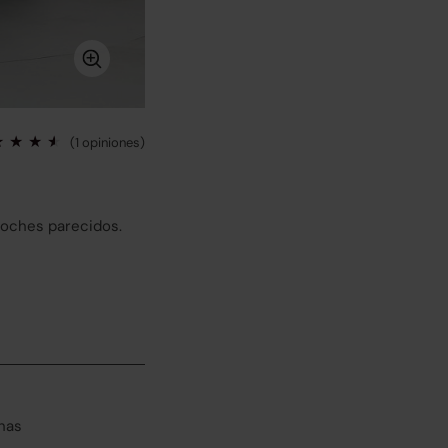
(1 opiniones)
coches parecidos.
has