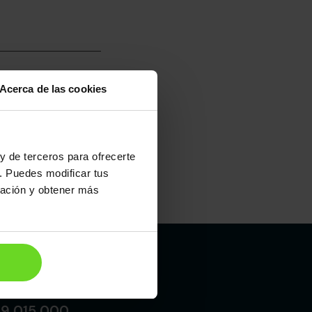
Acerca de las cookies
umo mixto
100
y de terceros para ofrecerte
. Puedes modificar tus
ración y obtener más
Maletero
550l
Madrid
19 015 000