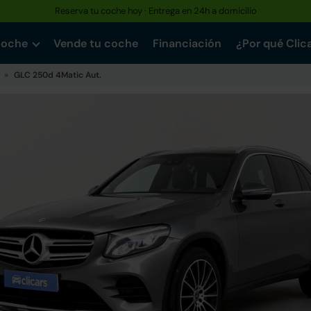
Reserva tu coche hoy · Entrega en 24h a domicilio
coche
Vende tu coche
Financiación
¿Por qué Clic
GLC 250d 4Matic Aut.